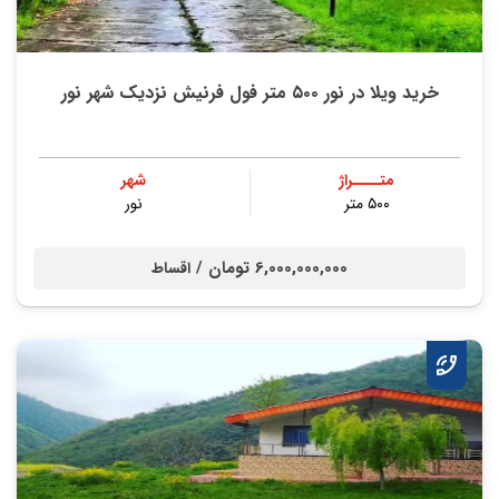
خرید ویلا در نور ۵۰۰ متر فول فرنیش نزدیک شهر نور
متــــراژ
شهر
۵۰۰ متر
نور
6,000,000,000 تومان /
اقساط