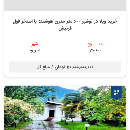
خرید ویلا در نوشهر ۶۰۰ متر مدرن هوشمند با استخر فول
فرنیش
متــــراژ
شهر
۶۰۰ متر
امیررود
50,000,000,000 تومان /
مبلغ کل