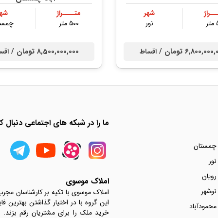
ــراژ
شهر
متــــراژ
شهر
ر
نور
۵۰۰ متر
چمست
6,800,000 تومان /
8,500,000,000 تومان /
اقساط
اقس
ما را در شبکه های اجتماعی دنبال کن
 چمستان
نور
رویان
املاک موسوی
نوشهر
املاک موسوی با تکیه بر کارشناسان مجر
این گروه با در اختیار گذاشتن بهترین فا
محمودآباد
خرید ملک را برای مشتریان رقم بزند.