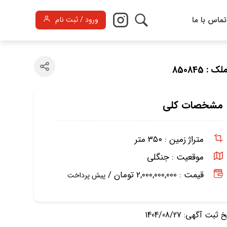
تماس با ما
ورود / ثبت نام
 : 850845
مشخصات کلی
متراژ زمین :
۳۵۰ متر
موقعیت :
جنگلی
قیمت : 2,000,000,000 تومان /
پیش پرداخت
ثبت آگهی: 1404/08/27