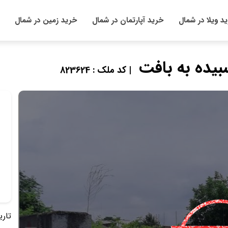
د ویلا در شمال
خرید آپارتمان در شمال
خرید زمین در شمال
یده به بافت
| کد ملک : 823624
تاریخ 