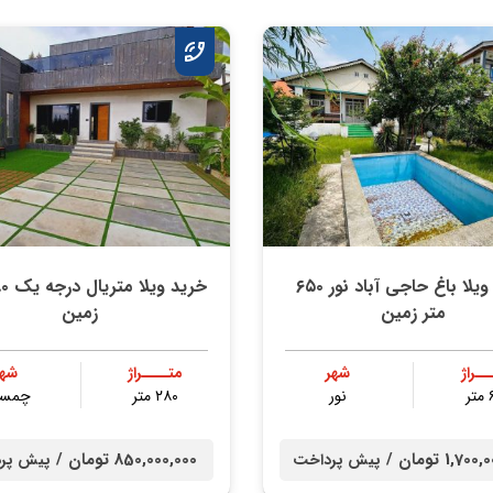
خرید ویلا باغ حاجی آباد نور ۶۵۰
متر زمین
زمین
ــراژ
شهر
متــــراژ
شهر
ر
نور
۲۸۰ متر
چمست
1,7 تومان /
850,000,000 تومان /
پیش پرداخت
پیش پر