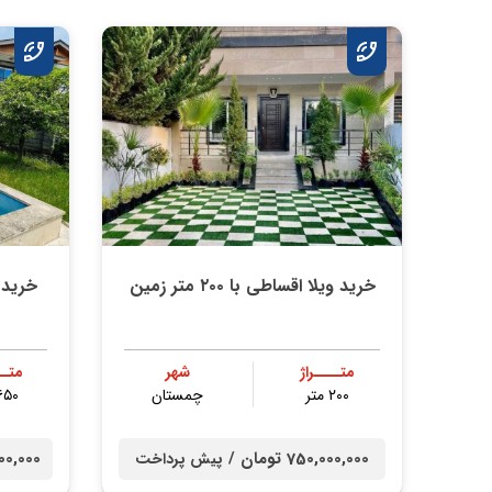
خرید ویلا اقساطی با ۲۰۰ متر زمین
متــــراژ
شهر
متــ
۲۰۰ متر
چمستان
۶۵۰ مت
750,000,000 تومان /
00,000,000
پیش پرداخت