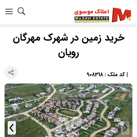
خرید زمین در شهرک مهرگان
رویان
| کد ملک : 908318