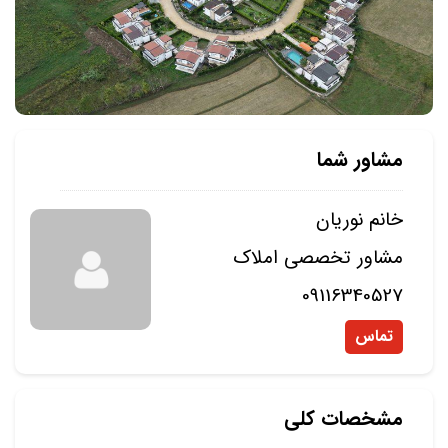
مشاور شما
خانم نوریان
مشاور تخصصی املاک
09116340527
تماس
مشخصات کلی