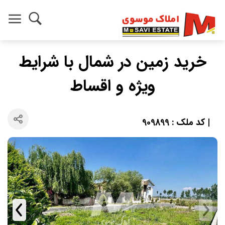
خرید زمين در شمال با شرایط
ویژه و اقساط
| کد ملک : 909899