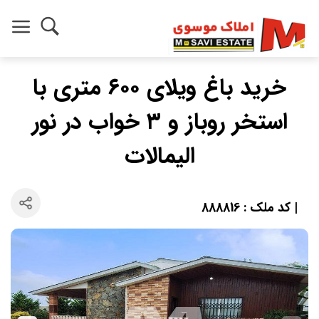
خرید باغ ویلای ۶۰۰ متری با
استخر روباز و ۳ خواب در نور
الیمالات
| کد ملک : 888816