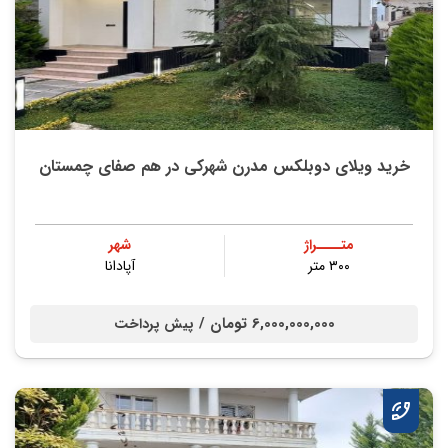
خرید ویلای دوبلکس مدرن شهرکی در هم صفای چمستان
متــــراژ
شهر
۳۰۰ متر
آپادانا
6,000,000,000 تومان /
پیش پرداخت