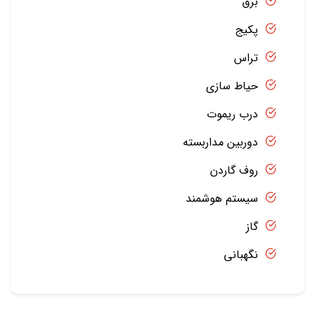
برق
پکیج
تراس
حیاط سازی
درب ریموت
دوربین مداربسته
روف گاردن
سیستم هوشمند
گاز
نگهبانی