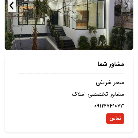
مشاور شما
سحر شریفی
مشاور تخصصی املاک
09114741073
تماس