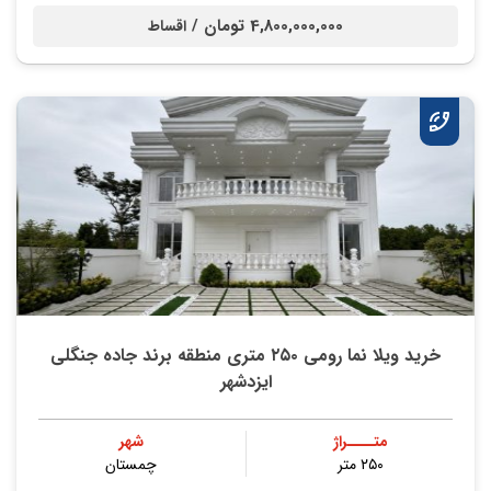
4,800,000,000 تومان /
اقساط
خرید ویلا نما رومی ۲۵۰ متری منطقه برند جاده جنگلی
ایزدشهر
متــــراژ
شهر
۲۵۰ متر
چمستان