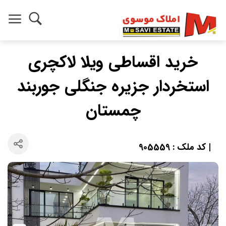
خرید اقساطی ویلا لاکچری
استخردار جزیره جنگلی جوربند
چمستان
| کد ملک : 905559