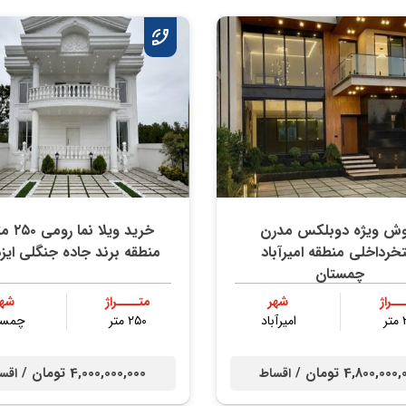
وش ویژه دوبلکس مدرن
خرید ویلا ن
خرداخلی منطقه امیرآباد
منطقه برند جاده جنگلی ایز
چمستان
ــراژ
شهر
متــــراژ
شهر
ر
امیرآباد
۲۵۰ متر
چمست
4,800,00 تومان /
4,000,000,000 تومان /
اقساط
اقس