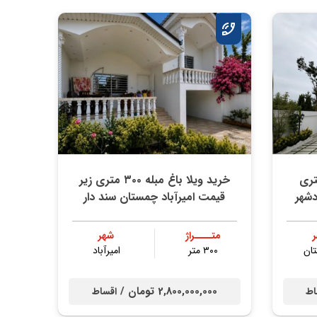
ما رومی ۲۵۰ متری
خرید ویلا باغ مبله ۳۰۰ متری زیر
دشهر
قیمت امیرآباد چمستان سند دار
متــــراژ
شهر
ان
۳۰۰ متر
امیرآباد
2,800,000,000 تومان /
اط
اقساط