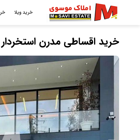
خرید ویلا
خری
خرید اقساطی مدرن استخردار ۴۵۰ متری منطقه برند جوربند چمستان