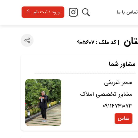
تماس با ما
ورود / ثبت نام
| کد ملک : 905607
مشاور شما
سحر شریفی
مشاور تخصصی املاک
09114741073
تماس