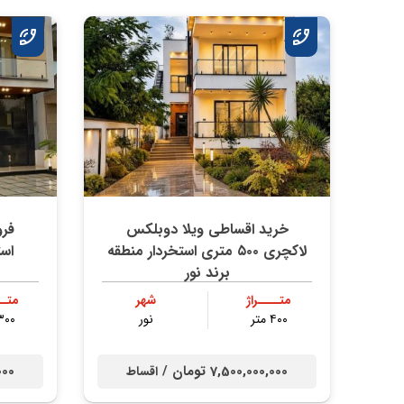
خرید اقساطی ویلا دوبلکس
فر
لاکچری ۵۰۰ متری استخردار منطقه
است
برند نور
متــــراژ
شهر
متــ
۴۰۰ متر
نور
۳۰۰ مت
7,500,000,000 تومان /
0,000
اقساط