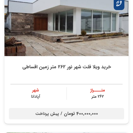
خرید ویلا فلت شهر نور 262 متر زمین اقساطی
متــــراژ
شهر
262 متر
آپادانا
400,000,000 تومان /
پیش پرداخت