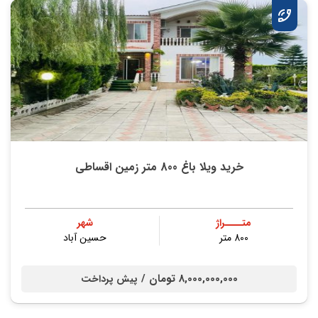
خرید ویلا باغ 800 متر زمین اقساطی
متــــراژ
شهر
800 متر
حسین آباد
8,000,000,000 تومان /
پیش پرداخت