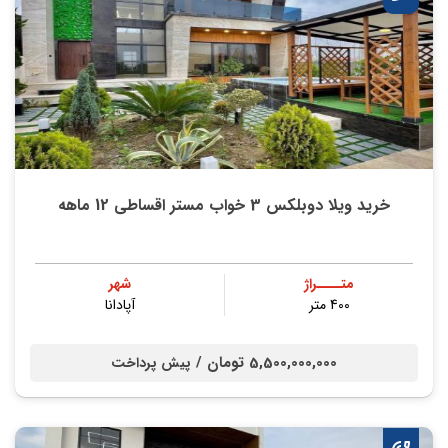
خرید ویلا دوبلکس 3 خواب مستر اقساطی 12 ماهه
متــــراژ
شهر
400 متر
آپادانا
5,500,000,000 تومان /
پیش پرداخت