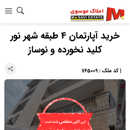
خرید آپارتمان 4 طبقه شهر نور
کلید نخورده و نوساز
| کد ملک : 765009