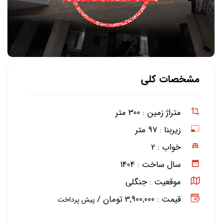
مشخصات کلی
متراژ زمین :
300 متر
زیربنا :
97 متر
خواب :
2
سال ساخت :
1404
موقعیت :
جنگلی
قیمت : 3,900,000 تومان /
پیش پرداخت