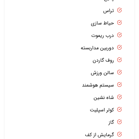
تراس
حیاط سازی
درب ریموت
دوربین مداربسته
روف گاردن
سالن ورزش
سیستم هوشمند
شاه نشین
کولر اسپلیت
گاز
گرمایش از کف