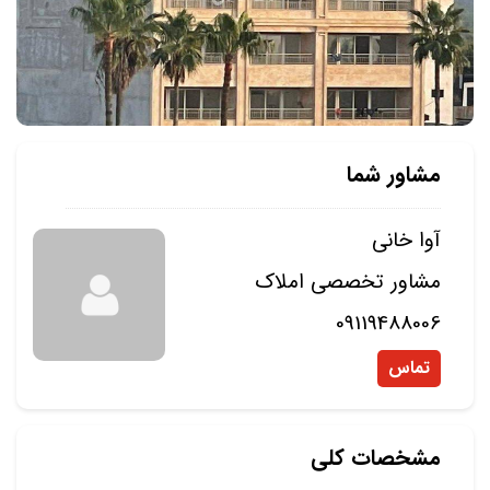
مشاور شما
آوا خانی
مشاور تخصصی املاک
09119488006
تماس
مشخصات کلی