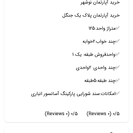
خرید آپارتمان نوشهر
خرید آپارتمان پلاک یک جنگل
✅️متراژ واحد:125
✅️چند خواب:2خوابه
✅️واحدفروش طبقه: یک 1
✅️چند واحدی: 2واحدی
✅️چند طبقه:5طبقه
✅️امکانات:سند شورایی پارکینگ آسانسور انباری
(0 Reviews)
0/5
(0 Reviews)
0/5