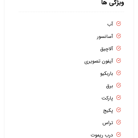
ویژگی ها
آب
آسانسور
آلاچیق
آیفون تصویری
باربکیو
برق
پارکت
پکیج
تراس
درب ریموت