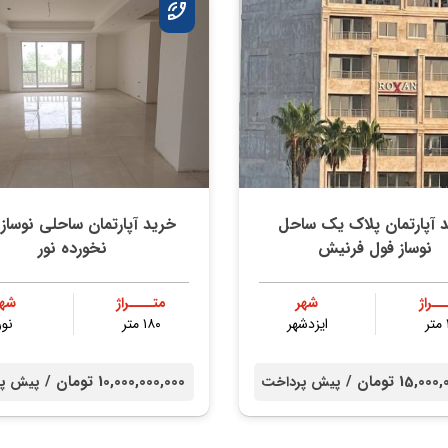
 آپارتمان پلاک یک ساحل
خرید آپارتمان ساحلی نوساز 
نوساز فول فرنیش
نخورده نور
ــراژ
شهر
متــــراژ
شهر
ایزدشهر
۱۸۰ متر
نور
15, تومان /
10,000,000,000 تومان /
پیش پرداخت
پیش پر