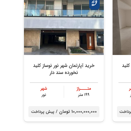
کلید
خرید آپارتمان شهر نور نوساز کلید
نخورده سند دار
متــــراژ
شهر
۱۹۹ متر
نور
10,000,000,000 تومان /
داخت
پیش پرداخت