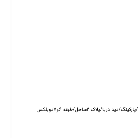
یا/پلاک 2ساحل/طبقه 6و7دوبلکس