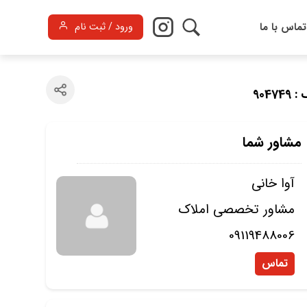
تماس با ما
ورود / ثبت نام
9047
مشاور شما
آوا خانی
مشاور تخصصی املاک
09119488006
تماس