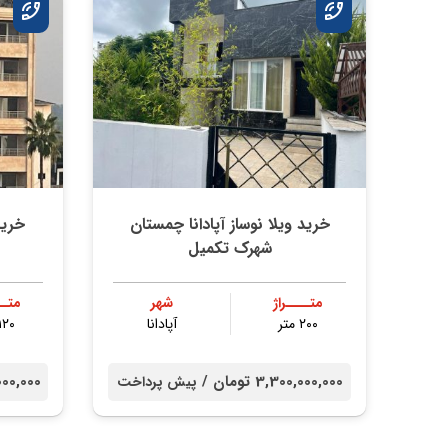
خرید ویلا نوساز آپادانا چمستان
خرید
شهرک تکمیل
متــــراژ
شهر
متــ
۲۰۰ متر
آپادانا
۱۲۰ متر
3,300,000,000 تومان /
000,000,000
پیش پرداخت