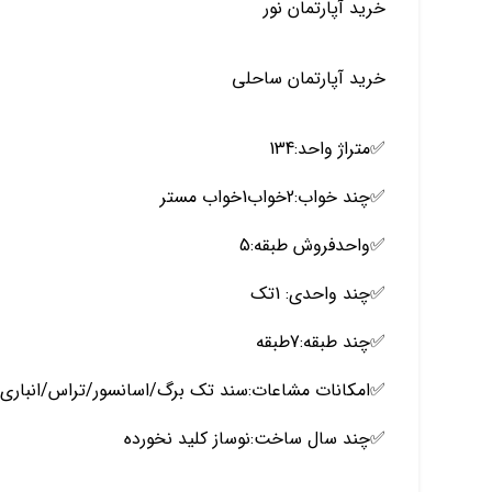
خرید آپارتمان نور
خرید آپارتمان ساحلی
✅️متراژ واحد:134
✅️چند خواب:2خواب1خواب مستر
✅️واحدفروش طبقه:5
✅️چند واحدی: 1تک
✅️چند طبقه:7طبقه
✅️امکانات مشاعات:سند تک برگ/اسانسور/تراس/انباری/پارکینگ/دید در
✅️چند سال ساخت:نوساز کلید نخورده