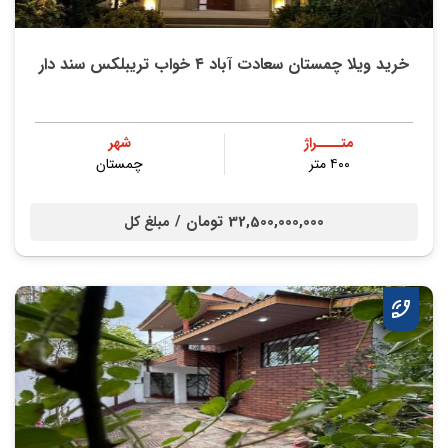
خرید ویلا چمستان سعادت آباد ۴ خواب تریبلکس سند دار
متــــراژ
شهر
۴۰۰ متر
چمستان
32,500,000,000 تومان /
مبلغ کل