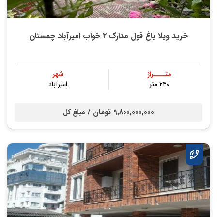
خرید ویلا باغ فول مدارک ۲ خواب امیرآباد چمستان
متــــراژ
شهر
۲۴۰ متر
امیرآباد
9,800,000,000 تومان /
مبلغ کل