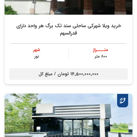
خرید ویلا شهرکی ساحلی سند تک برگ هر واحد دارای
قدرالسهم
متــــراژ
شهر
۸۰۰ متر
نور
14,500,000,000 تومان /
مبلغ کل