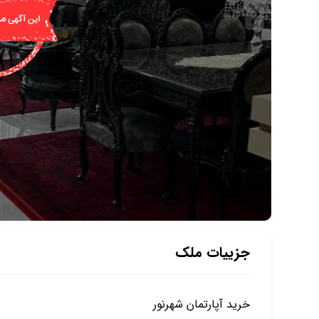
جزییات ملک
خرید آپارتمان شهرنور