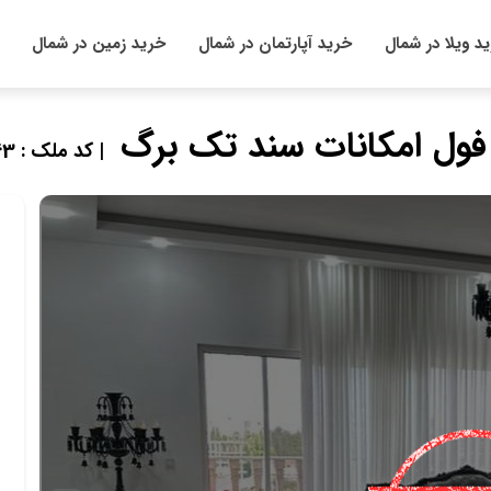
د ویلا در شمال
خرید آپارتمان در شمال
خرید زمین در شمال
| کد ملک : 821363