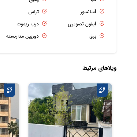
آسانسور
تراس
آیفون تصویری
درب ریموت
برق
دوربین مداربسته
ویلاهای مرتبط