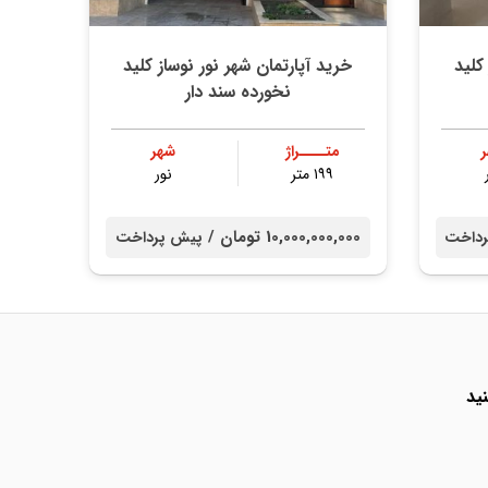
کلید
خرید آپارتمان شهر نور نوساز کلید
نخورده سند دار
متــــراژ
شهر
۱۹۹ متر
نور
10,000,000,000 تومان /
داخت
پیش پرداخت
ید