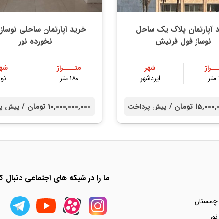
 آپارتمان پلاک یک ساحل
خرید آپارتمان ساحلی نوساز 
نوساز فول فرنیش
نخورده نور
ــراژ
شهر
متــــراژ
شهر
ایزدشهر
۱۸۰ متر
نور
15, تومان /
10,000,000,000 تومان /
پیش پرداخت
پیش پر
ما را در شبکه های اجتماعی دنبال کن
 چمستان
نور