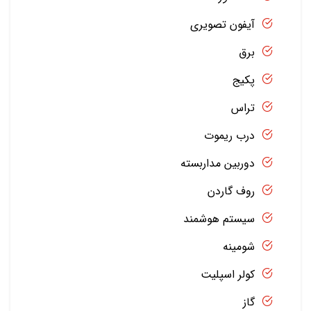
آیفون تصویری
برق
پکیج
تراس
درب ریموت
دوربین مداربسته
روف گاردن
سیستم هوشمند
شومینه
کولر اسپلیت
گاز