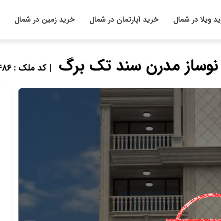
د ویلا در شمال
خرید آپارتمان در شمال
خرید زمین در شمال
 نوساز مدرن سند تک برگ
| کد ملک : 822486