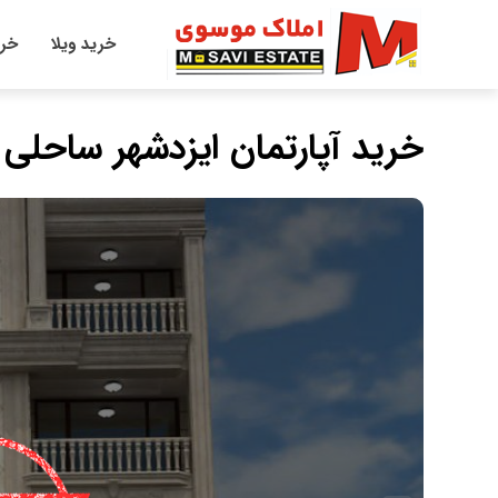
خرید ویلا
خری
خرید آپارتمان ایزدشهر ساحلی