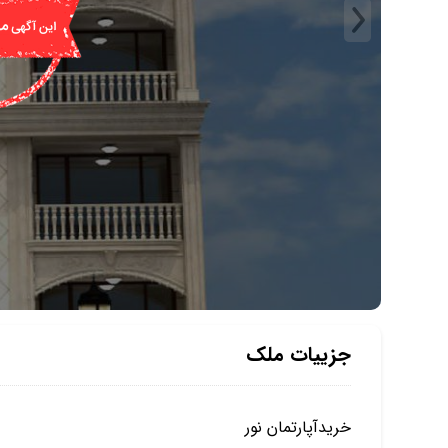
جزییات ملک
خریدآپارتمان نور