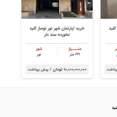
کلید
خرید آپارتمان شهر نور نوساز کلید
نخورده سند دار
متــــراژ
شهر
۱۹۹ متر
نور
10,000,000,000 تومان /
داخت
پیش پرداخت
ید