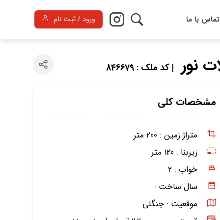
تماس با ما
ورود / ثبت نام
| کد ملک : 846679
مشخصات کلی
متراژ زمین :
200 متر
زیربنا :
120 متر
خواب :
2
سال ساخت :
موقعیت :
جنگلی