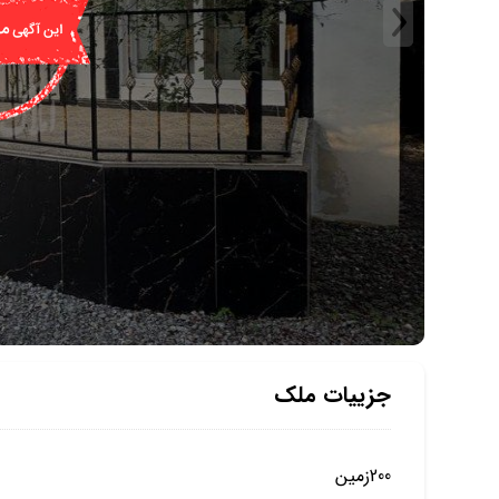
جزییات ملک
200زمین