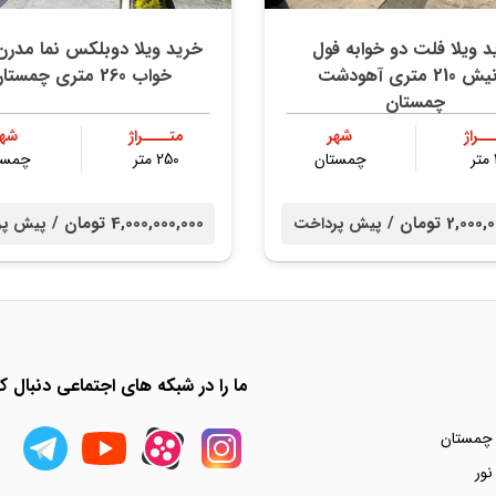
د ویلا فلت دو خوابه فول
خرید ویلا دوبلکس نما مدرن
فرنیش 210 متری آهودشت
خواب 260 متری چمستان
چمستان
ــراژ
شهر
متــــراژ
شهر
چمستان
250 متر
چمست
2,0 تومان /
4,000,000,000 تومان /
پیش پرداخت
پیش پر
ما را در شبکه های اجتماعی دنبال کن
 چمستان
نور