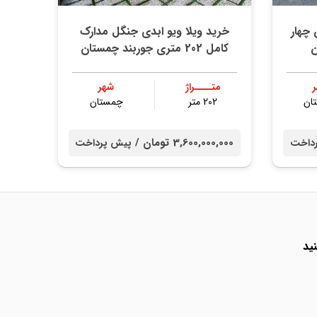
 چهار
خرید ویلا ویو ابدی جنگل مدارک
کامل 202 متری جوربند چمستان
متــــراژ
شهر
ان
202 متر
چمستان
3,600,000,000 تومان /
داخت
پیش پرداخت
ید