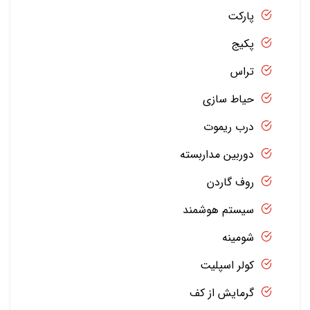
پارکت
پکیج
تراس
حیاط سازی
درب ریموت
دوربین مداربسته
روف گاردن
سیستم هوشمند
شومینه
کولر اسپلیت
گرمایش از کف