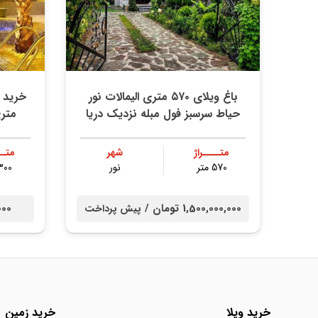
باغ ویلای ۵۷۰ متری الیمالات نور
حیاط سرسبز فول مبله نزدیک دریا
متری
متــــراژ
شهر
متــ
570 متر
نور
300 مت
1,500,000,000 تومان /
0,000
پیش پرداخت
خرید ویلا
خرید زمین