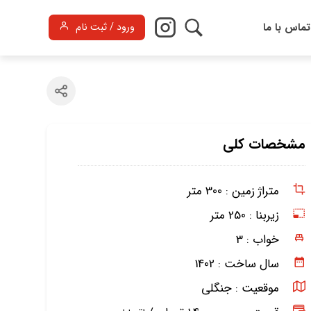
تماس با ما
ورود / ثبت نام
مشخصات کلی
متراژ زمین :
300 متر
زیربنا :
250 متر
خواب :
3
سال ساخت :
1402
موقعیت :
جنگلی