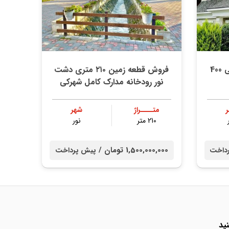
فروش باغ ویلای نما انگلیسی 400
فروش قطعه زمین ۲۱۰ متری دشت
نور رودخانه مدارک کامل شهرکی
متــــراژ
شهر
210 متر
نور
1,500,000,000 تومان /
داخت
پیش پرداخت
ید