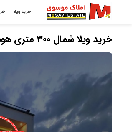
خرید ویلا
خری
خرید ویلا شمال 300 متری هوشمند فول فرنیش