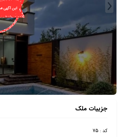
جزییات ملک
کد : 75