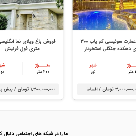
خرید عمارت سوئیسی کم یاب ۳۰۰
 دهکده جنگلی استخردار
متری فول فرنیش
ــراژ
شهر
متــــراژ
شهر
ر
نور
400 متر
نور
3,000,00 تومان /
1,300,000,000 تومان /
اقساط
پیش پر
ما را در شبکه های اجتماعی دنبال کن