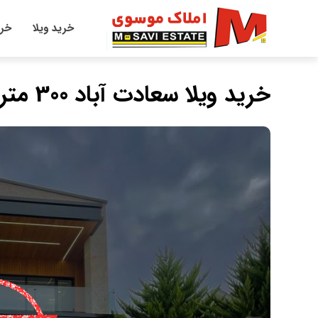
خرید ویلا
خری
خرید ویلا سعادت آباد 300 متری پلاک 1 جنگل شهرکی