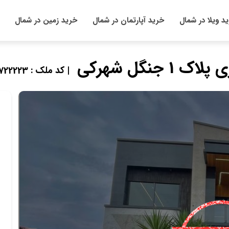
د ویلا در شمال
خرید آپارتمان در شمال
خرید زمین در شمال
| کد ملک : 722223