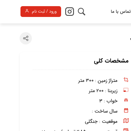
تماس با ما
ورود / ثبت نام
مشخصات کلی
متراژ زمین :
۳۰۰ متر
زیربنا :
۲۰۰ متر
خواب :
۳
سال ساخت :
موقعیت :
جنگلی