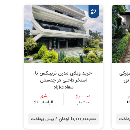
۳ متری شهرکی
خرید ویلای مدرن تریبلکس با
نور
استخر داخلی در چمستان
سعادت‌آباد
متــــراژ
شهر
نا
۴۰۰ متر
افراسیاب کلا
10,000,000,000 تومان /
داخت
پیش پرداخت