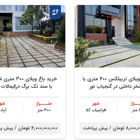
خرید ویلای تریبلکس ۴۰۰ متری با
خرید باغ ویلای ۰۰
خر داخلی در گنجیاب نور
با سند تک برگ درالیمالات 
ــراژ
شهر
متــــراژ
شهر
ر
افراسیاب کلا
۳۰۰ متر
آپادا
8,0 تومان /
4,000,000,000 تومان /
پیش پرداخت
پیش پر