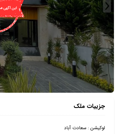
جزییات ملک
لوکیشن : سعادت آباد