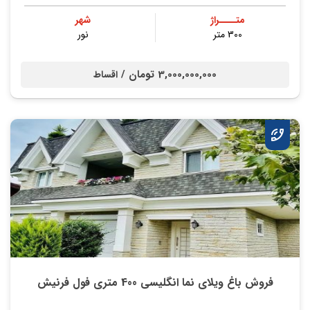
متــــراژ
شهر
300 متر
نور
3,000,000,000 تومان /
اقساط
فروش باغ ویلای نما انگلیسی 400 متری فول فرنیش