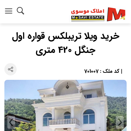
خرید ویلا تریبلکس قواره اول
جنگل 420 متری
| کد ملک : 701007