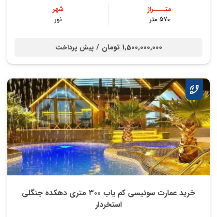
متــــراژ
شهر
570 متر
نور
1,500,000,000 تومان /
پیش پرداخت
خرید عمارت سوئیسی کم یاب ۳۰۰ متری دهکده جنگلی
استخردار