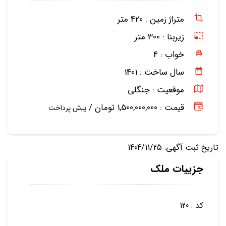
متراژ زمین :
420 متر
زیربنا :
300 متر
خواب :
4
سال ساخت :
1401
موقعیت :
جنگلی
قیمت : 1,500,000,000 تومان /
پیش پرداخت
تاریخ ثبت آگهی: 1404/11/25
جزییات ملک
کد : 120