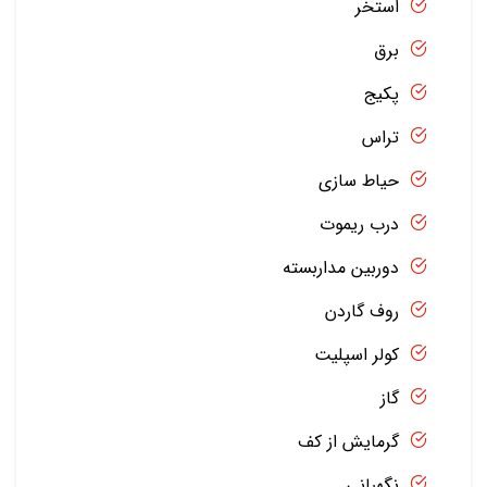
استخر
برق
پکیج
تراس
حیاط سازی
درب ریموت
دوربین مداربسته
روف گاردن
کولر اسپلیت
گاز
گرمایش از کف
نگهبانی