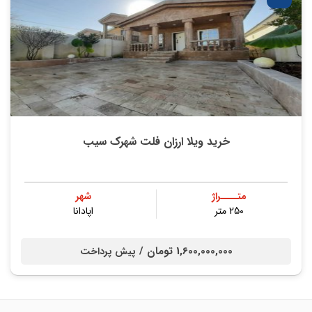
خرید ویلا ارزان فلت شهرک سیب
متــــراژ
شهر
250 متر
اپادانا
1,600,000,000 تومان /
پیش پرداخت