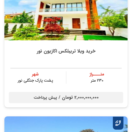
خرید ویلا تریبلکس اکازیون نور
متــــراژ
شهر
230 متر
پشت پارک جنگلی نور
2,000,000,000 تومان /
پیش پرداخت