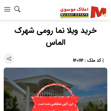
خريد ویلا نما رومی شهرک
الماس
| کد ملک : 140114