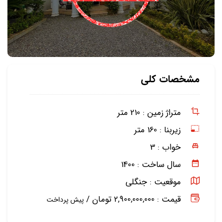
مشخصات کلی
متراژ زمین :
210 متر
زیربنا :
160 متر
خواب :
3
سال ساخت :
1400
موقعیت :
جنگلی
قیمت : 2,900,000,000 تومان /
پیش پرداخت