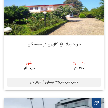
خرید ویلا باغ اکازیون در سیسنگان
متــــراژ
شهر
2100 متر
سیسنگان
35,000,000,000 تومان /
مبلغ کل