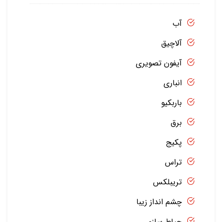
آب
آلاچیق
آیفون تصویری
انباری
باربکیو
برق
پکیج
تراس
تریبلکس
چشم انداز زیبا
حیاط سازی