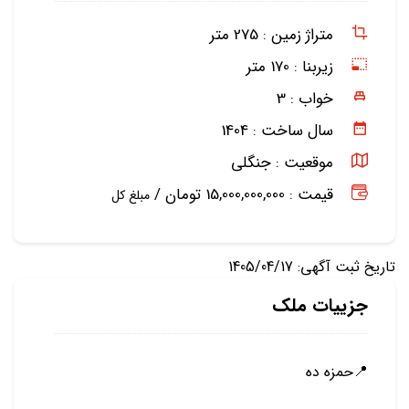
متراژ زمین :
275 متر
زیربنا :
170 متر
خواب :
3
سال ساخت :
1404
موقعیت :
جنگلی
قیمت : 15,000,000,000 تومان /
مبلغ کل
تاریخ ثبت آگهی: 1405/04/17
جزییات ملک
📍حمزه ده