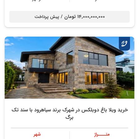
14,000,000,000 تومان /
پیش پرداخت
خريد ویلا باغ دوبلکس در شهرک برند سیاهرود با سند تك
برگ
متــــراژ
شهر