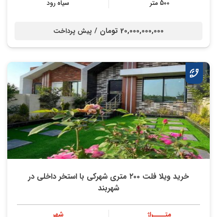
500 متر
سیاه رود
20,000,000,000 تومان /
پیش پرداخت
خريد ويلا فلت ٢٠٠ متري شهركي با استخر داخلي در
شهربند
متــــراژ
شهر