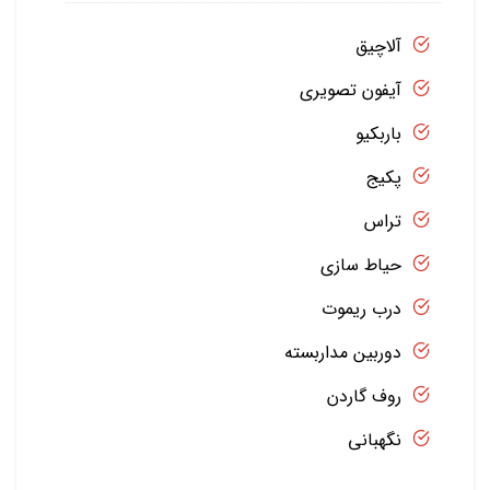
آلاچیق
آیفون تصویری
باربکیو
پکیج
تراس
حیاط سازی
درب ریموت
دوربین مداربسته
روف گاردن
نگهبانی