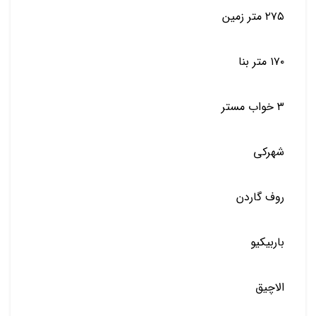
٢٧٥ متر زمين
١٧٠ متر بنا
٣ خواب مستر
شهركي
روف گاردن
باربيكيو
الاچيق