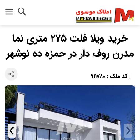
خريد ويلا فلت ٢٧٥ متري نما
مدرن روف دار در حمزه ده نوشهر
| کد ملک : 911780