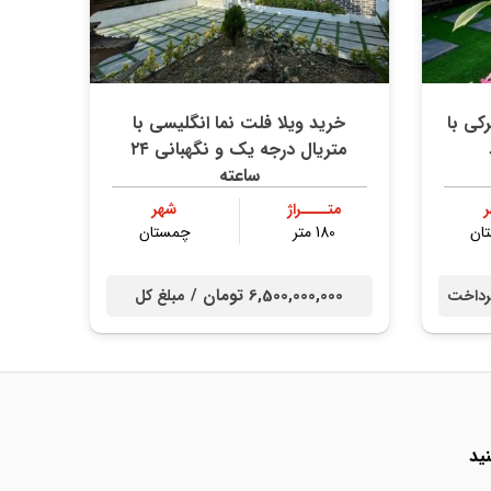
تري شهركي با
خريد ویلا فلت نما انگلیسی با
متریال درجه‌ یک و نگهبانی ۲۴
ساعته
متــــراژ
شهر
ان
180 متر
چمستان
6,500,000,000 تومان /
داخت
مبلغ کل
ید