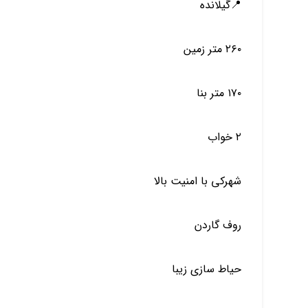
📍گيلانده
٢٦٠ متر زمين
١٧٠ متر بنا
٢ خواب
شهركي با امنيت بالا
روف گاردن
حياط سازي زيبا