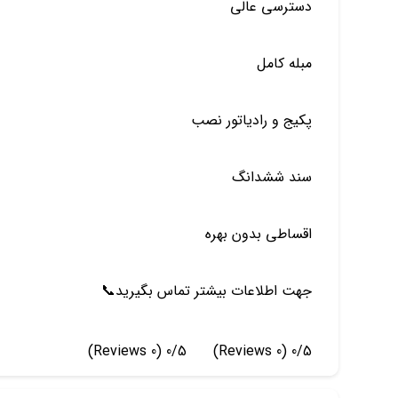
دسترسي عالي
مبله كامل
پكيج و رادياتور نصب
سند ششدانگ
اقساطي بدون بهره
جهت اطلاعات بيشتر تماس بگيريد📞
(0 Reviews)
0/5
(0 Reviews)
0/5