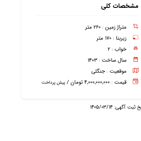
مشخصات کلی
متراژ زمین :
260 متر
زیربنا :
170 متر
خواب :
2
سال ساخت :
1403
موقعیت :
جنگلی
قیمت : 4,000,000,000 تومان /
پیش پرداخت
ثبت آگهی: 1405/03/14