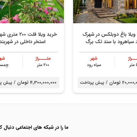
ویلا باغ دوبلکس در شهرک
خريد ويلا فلت ٢٠٠ م
 سیاهرود با سند تك برگ
استخر داخلي در شهربند
ــراژ
شهر
متــــراژ
شهر
ر
سیاه رود
200 متر
چمست
20, تومان /
4,300,000,000 تومان /
پیش پرداخت
پیش پر
ما را در شبکه های اجتماعی دنبال کن