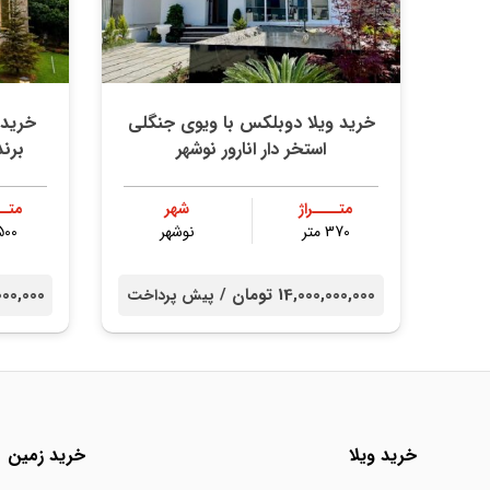
خريد ویلا دوبلکس با ویوی جنگلی
خريد 
استخر دار انارور نوشهر
برند
متــــراژ
شهر
متــ
370 متر
نوشهر
500 مت
14,000,000,000 تومان /
000,000,000
پیش پرداخت
خرید ویلا
خرید زمین