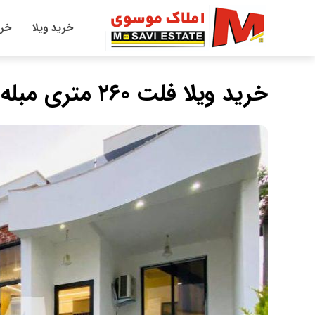
خرید ویلا
خری
خريد ويلا فلت ٢٦٠ متري مبله روف دار در گيلانده چمستان