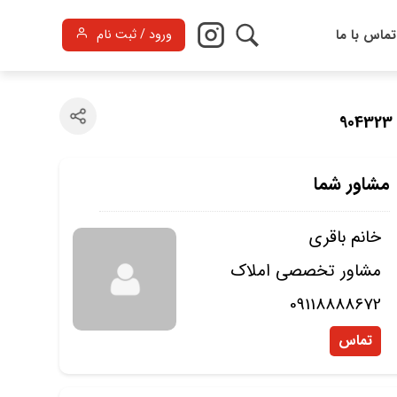
تماس با ما
ورود / ثبت نام
9
مشاور شما
خانم باقری
مشاور تخصصی املاک
09118888672
تماس