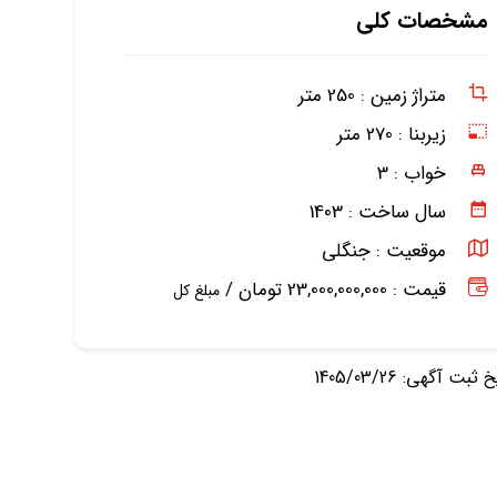
مشخصات کلی
متراژ زمین :
250 متر
زیربنا :
270 متر
خواب :
3
سال ساخت :
1403
موقعیت :
جنگلی
قیمت : 23,000,000,000 تومان /
مبلغ کل
ثبت آگهی: 1405/03/26