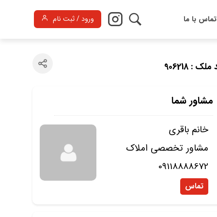
تماس با ما
ورود / ثبت نام
ملک : 906218
مشاور شما
خانم باقری
مشاور تخصصی املاک
09118888672
تماس