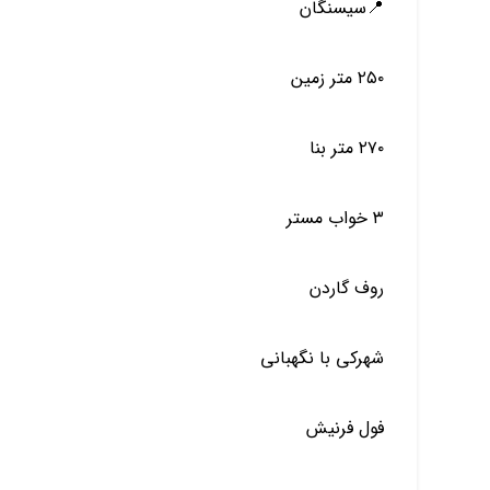
📍سيسنگان
٢٥٠ متر زمين
٢٧٠ متر بنا
٣ خواب مستر
روف گاردن
شهركي با نگهباني
فول فرنيش