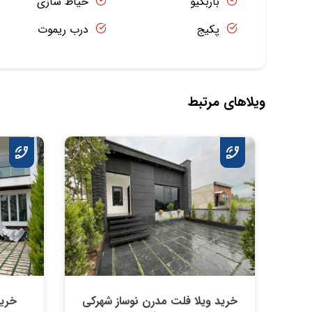
باربکیو
حیاط سازی
پکیج
درب ریموت
ویلاهای مرتبط
خريد ویلا فلت مدرن نوساز شهركي