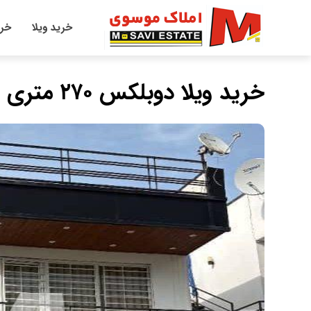
خرید ویلا
خری
خريد ويلا دوبلكس ٢٧٠ متري فول فرنيش شهركي در سيسنگان