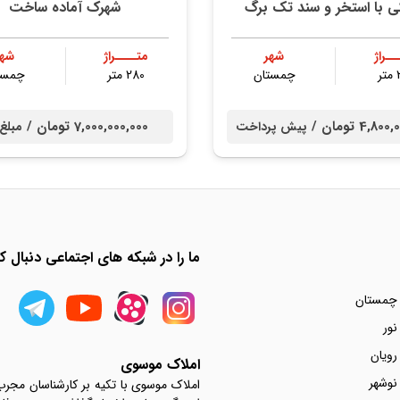
ي با استخر و سند تك برگ
شهرک آماده ساخت
ــراژ
شهر
متــــراژ
شهر
ر
چمستان
280 متر
چمست
4,8 تومان /
7,000,000,000 تومان /
پیش پرداخت
مبلغ
ما را در شبکه های اجتماعی دنبال کن
 چمستان
نور
رویان
املاک موسوی
نوشهر
املاک موسوی با تکیه بر کارشناسان مجر