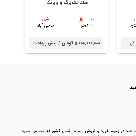
سند تک‌برگ و پايانكار
متــــراژ
شهر
ان
220 متر
حاجی آباد
5,000,000,000 تومان /
 کل
پیش پرداخت
ید
ب خود در زمینه خرید و فروش ویلا در شمال کشور فعالیت می نماید.