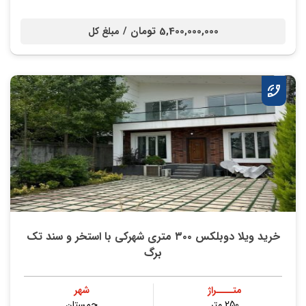
5,400,000,000 تومان /
مبلغ کل
خريد ویلا دوبلکس ۳۰۰ متری شهركي با استخر و سند تك
برگ
متــــراژ
شهر
250 متر
چمستان