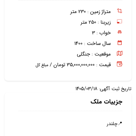
متراژ زمین :
230 متر
زیربنا :
250 متر
خواب :
3
سال ساخت :
1400
موقعیت :
جنگلی
قیمت : 35,000,000,000 تومان /
مبلغ کل
تاریخ ثبت آگهی: 1405/03/18
جزییات ملک
📍چلندر