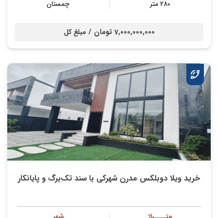
280 متر
چمستان
7,000,000,000 تومان /
مبلغ کل
خريد ویلا دوبلکس مدرن شهرکی با سند تک‌برگ و پايانكار
متــــراژ
شهر