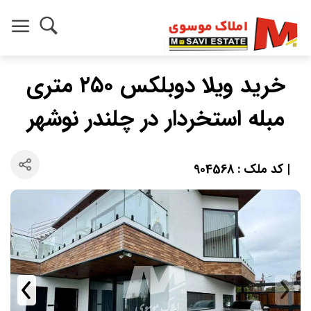
خريد ويلا دوبلكس ٢٥٠ متري
مبله استخردار در چلندر نوشهر
| کد ملک : 904568