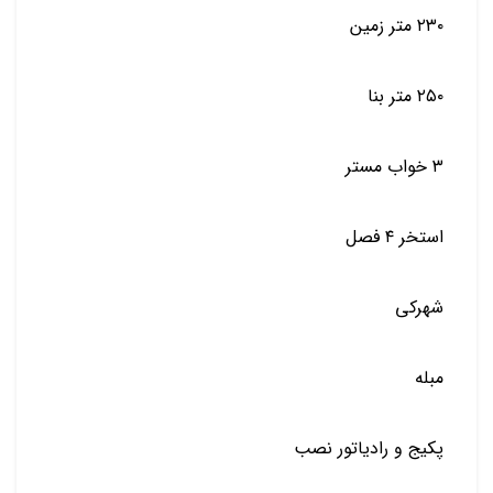
٢٣٠ متر زمين
٢٥٠ متر بنا
٣ خواب مستر
استخر ٤ فصل
شهركي
مبله
پكيج و رادياتور نصب