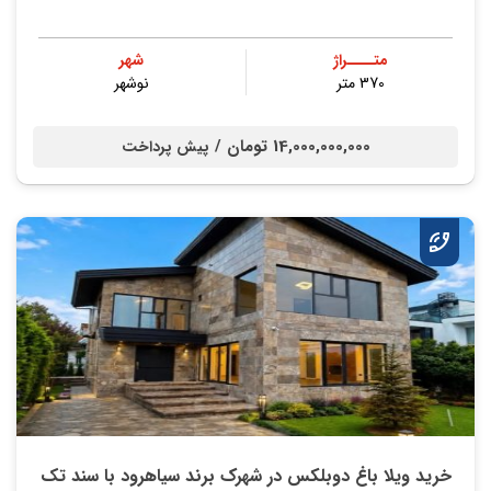
متــــراژ
شهر
370 متر
نوشهر
14,000,000,000 تومان /
پیش پرداخت
خريد ویلا باغ دوبلکس در شهرک برند سیاهرود با سند تك