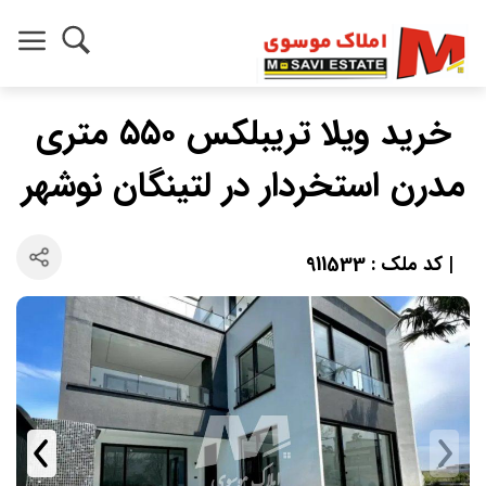
خريد ويلا تريبلكس ٥٥٠ متري
مدرن استخردار در لتينگان نوشهر
| کد ملک : 911533