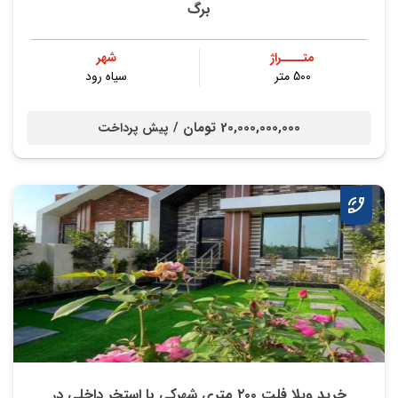
برگ
متــــراژ
شهر
500 متر
سیاه رود
20,000,000,000 تومان /
پیش پرداخت
خريد ويلا فلت ٢٠٠ متري شهركي با استخر داخلي در