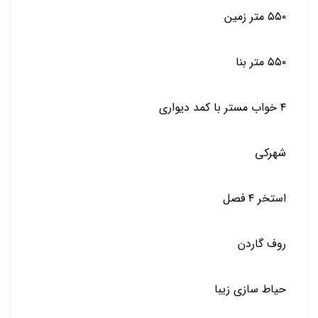
٥٥٠ متر زمين
٥٥٠ متر بنا
٤ خواب مستر با كمد ديواري
شهركي
استخر ٤ فصل
روف گاردن
حياط سازي زيبا