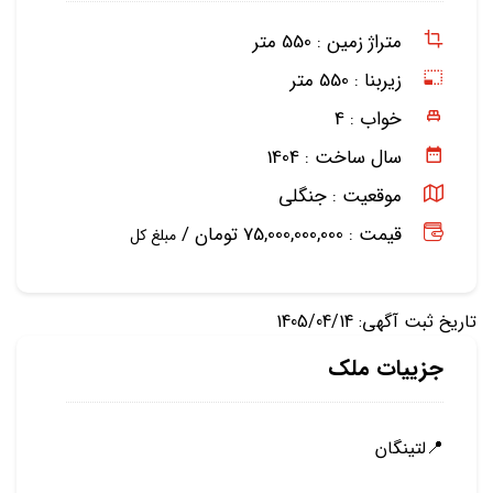
متراژ زمین :
550 متر
زیربنا :
550 متر
خواب :
4
سال ساخت :
1404
موقعیت :
جنگلی
قیمت : 75,000,000,000 تومان /
مبلغ کل
تاریخ ثبت آگهی: 1405/04/14
جزییات ملک
📍لتينگان