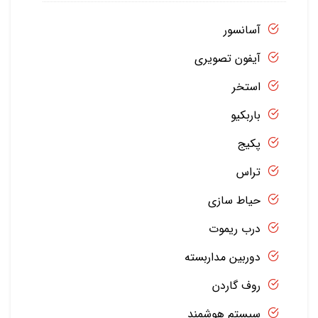
آسانسور
آیفون تصویری
استخر
باربکیو
پکیج
تراس
حیاط سازی
درب ریموت
دوربین مداربسته
روف گاردن
سیستم هوشمند