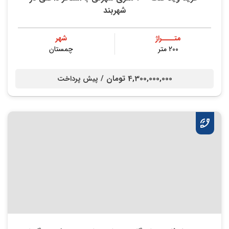
شهربند
متــــراژ
شهر
200 متر
چمستان
4,300,000,000 تومان /
پیش پرداخت