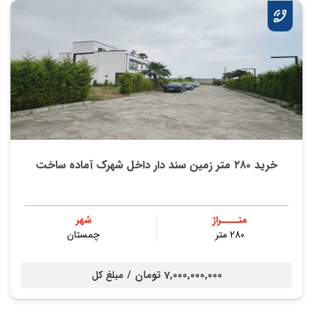
خريد ۲۸۰ متر زمین سند دار داخل شهرک آماده ساخت
متــــراژ
شهر
280 متر
چمستان
7,000,000,000 تومان /
مبلغ کل