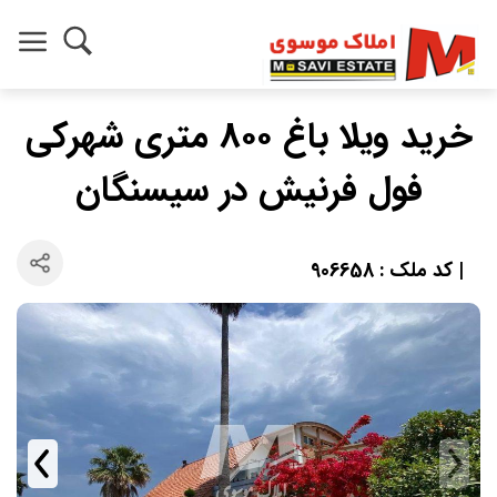
خريد ويلا باغ ٨٠٠ متري شهركي
فول فرنيش در سيسنگان
| کد ملک : 906658