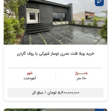
خريد ویلا فلت مدرن نوساز شهركي با روف گاردن
متــــراژ
شهر
180 متر
آهودشت
5,400,000,000 تومان /
مبلغ کل