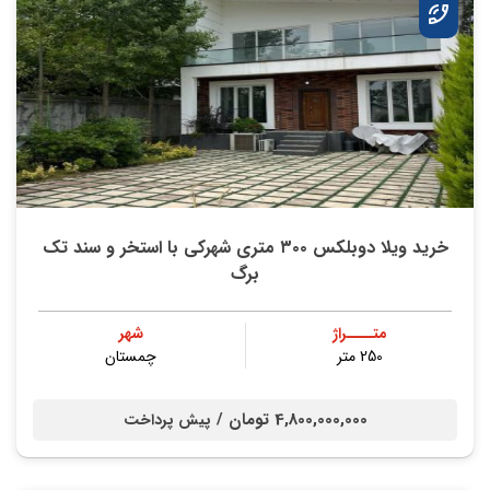
خريد ویلا دوبلکس ۳۰۰ متری شهركي با استخر و سند تك
برگ
متــــراژ
شهر
250 متر
چمستان
4,800,000,000 تومان /
پیش پرداخت