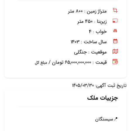
متراژ زمین :
800 متر
زیربنا :
450 متر
خواب :
4
سال ساخت :
1403
موقعیت :
جنگلی
قیمت : 65,000,000,000 تومان /
مبلغ کل
تاریخ ثبت آگهی: 1405/03/30
جزییات ملک
📍سيسنگان