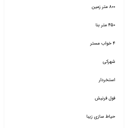
٨٠٠ متر زمين
٤٥٠ متر بنا
٤ خواب مستر
شهركي
استخردار
فول فرنيش
حياط سازي زيبا