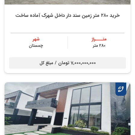
خريد ۲۸۰ متر زمین سند دار داخل شهرک آماده ساخت
متــــراژ
شهر
280 متر
چمستان
7,000,000,000 تومان /
مبلغ کل