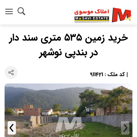
خريد زمين ٥٣٥ متري سند دار
در بندپي نوشهر
| کد ملک : 911421