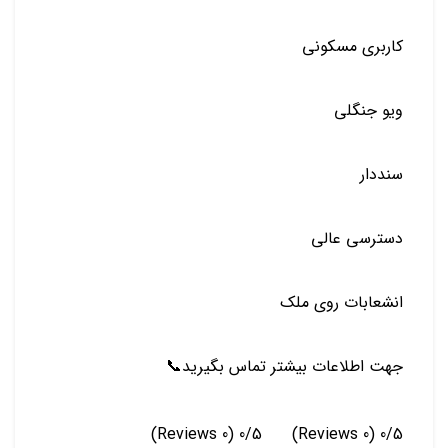
كاربري مسكوني
ويو جنگلي
سنددار
دسترسي عالي
انشعابات روي ملك
جهت اطلاعات بيشتر تماس بگيريد📞
(0 Reviews)
0/5
(0 Reviews)
0/5