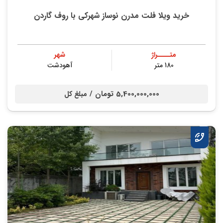
خريد ویلا فلت مدرن نوساز شهركي با روف گاردن
متــــراژ
شهر
180 متر
آهودشت
5,400,000,000 تومان /
مبلغ کل