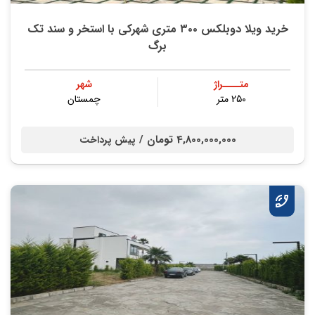
خريد ویلا دوبلکس ۳۰۰ متری شهركي با استخر و سند تك
برگ
متــــراژ
شهر
250 متر
چمستان
4,800,000,000 تومان /
پیش پرداخت