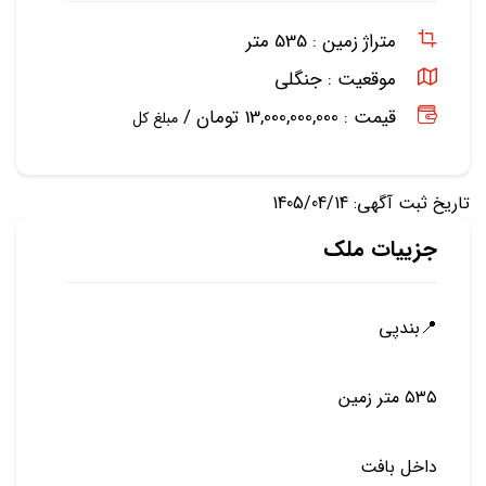
متراژ زمین :
535 متر
موقعیت :
جنگلی
قیمت : 13,000,000,000 تومان /
مبلغ کل
تاریخ ثبت آگهی: 1405/04/14
جزییات ملک
📍بندپي
٥٣٥ متر زمين
داخل بافت