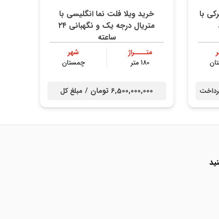
تري شهركي با
خريد ویلا فلت نما انگلیسی با
متریال درجه‌ یک و نگهبانی ۲۴
ساعته
متــــراژ
شهر
ان
180 متر
چمستان
6,500,000,000 تومان /
داخت
مبلغ کل
ید