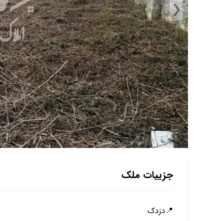
جزییات ملک
📍دزدك