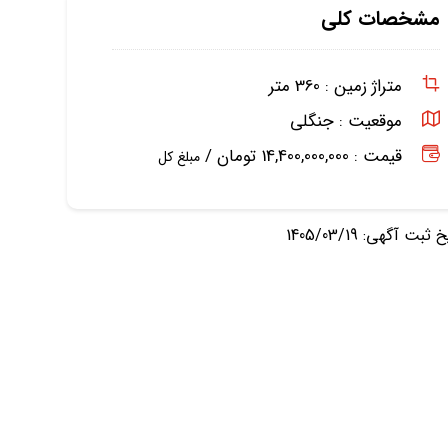
مشخصات کلی
متراژ زمین :
360 متر
موقعیت :
جنگلی
قیمت : 14,400,000,000 تومان /
مبلغ کل
ثبت آگهی: 1405/03/19