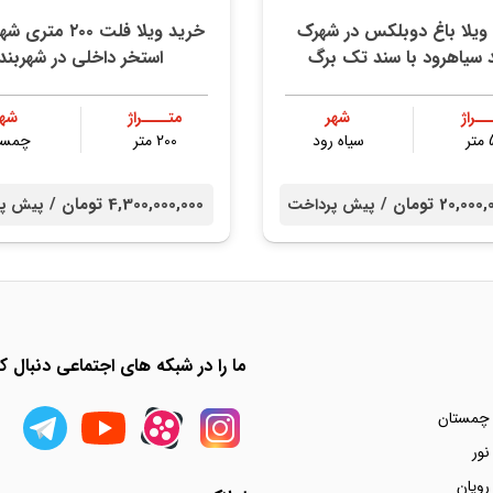
ویلا باغ دوبلکس در شهرک
خريد ويلا فلت ٢٠٠ م
 سیاهرود با سند تك برگ
استخر داخلي در شهربند
ــراژ
شهر
متــــراژ
شهر
ر
سیاه رود
200 متر
چمست
20, تومان /
4,300,000,000 تومان /
پیش پرداخت
پیش پر
ما را در شبکه های اجتماعی دنبال کن
 چمستان
نور
رویان