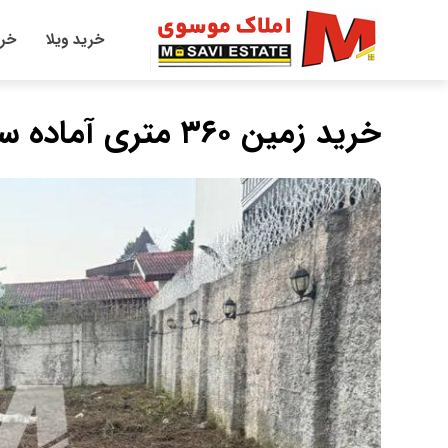
خرید ویلا
خری
خريد زمين ٣٦٠ متري آماده ساخت در دزدك نوشهر