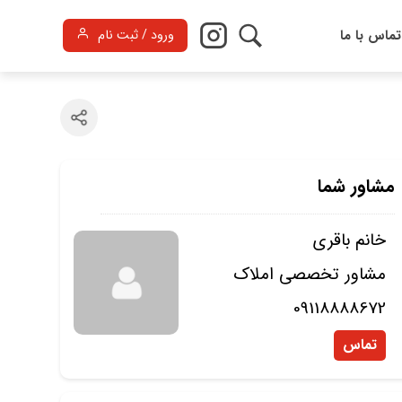
تماس با ما
ورود / ثبت نام
مشاور شما
خانم باقری
مشاور تخصصی املاک
09118888672
تماس