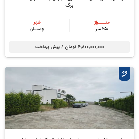
برگ
متــــراژ
شهر
250 متر
چمستان
4,800,000,000 تومان /
پیش پرداخت