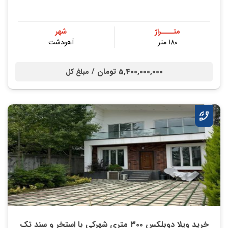
متــــراژ
شهر
180 متر
آهودشت
5,400,000,000 تومان /
مبلغ کل
خريد ویلا دوبلکس ۳۰۰ متری شهركي با استخر و سند تك