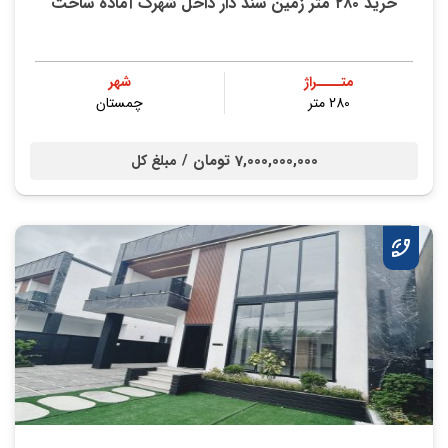
خريد ۲۸۰ متر زمین سند دار داخل شهرک آماده ساخت
متــــراژ
شهر
280 متر
چمستان
7,000,000,000 تومان /
مبلغ کل