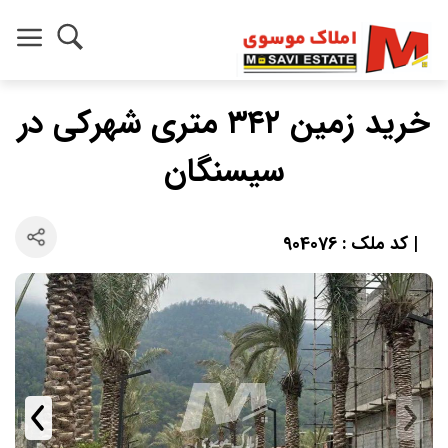
خريد زمين ٣٤٢ متري شهركي در
سيسنگان
| کد ملک : 904076