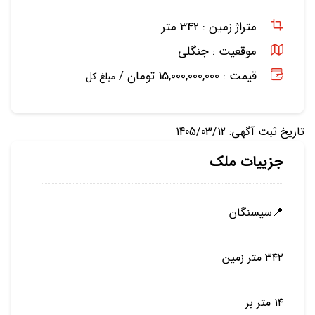
متراژ زمین :
342 متر
موقعیت :
جنگلی
قیمت : 15,000,000,000 تومان /
مبلغ کل
تاریخ ثبت آگهی: 1405/03/12
جزییات ملک
📍سيسنگان
٣٤٢ متر زمين
١٤ متر بر