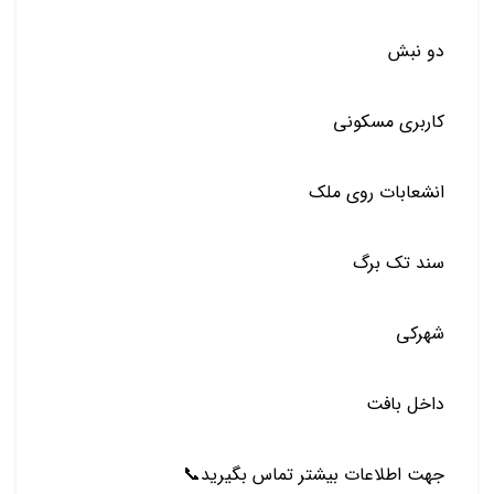
دو نبش
كاربري مسكوني
انشعابات روي ملك
سند تك برگ
شهركي
داخل بافت
جهت اطلاعات بيشتر تماس بگيريد📞