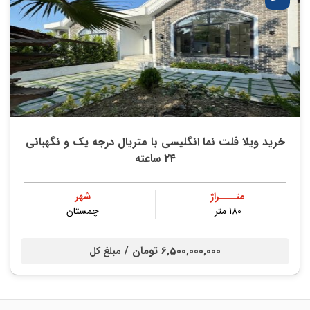
خريد ویلا فلت نما انگلیسی با متریال درجه‌ یک و نگهبانی
۲۴ ساعته
متــــراژ
شهر
180 متر
چمستان
6,500,000,000 تومان /
مبلغ کل