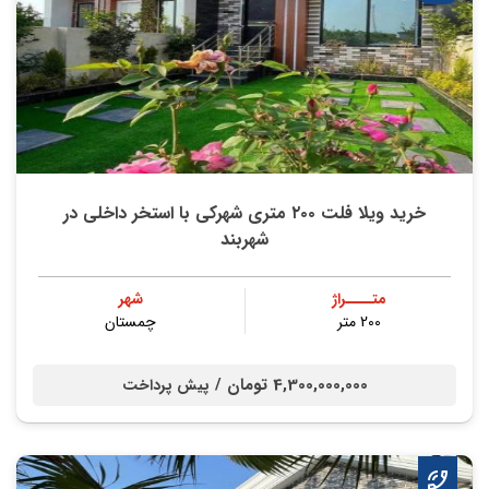
خريد ويلا فلت ٢٠٠ متري شهركي با استخر داخلي در
شهربند
متــــراژ
شهر
200 متر
چمستان
4,300,000,000 تومان /
پیش پرداخت