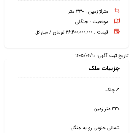
متراژ زمین :
330 متر
موقعیت :
جنگلی
قیمت : 26,400,000,000 تومان /
مبلغ کل
تاریخ ثبت آگهی: 1405/04/10
جزییات ملک
📍چلك
٣٣٠ متر زمين
شمالي جنوبي رو به جنگل