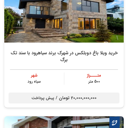
خريد ویلا باغ دوبلکس در شهرک برند سیاهرود با سند تك
برگ
متــــراژ
شهر
500 متر
سیاه رود
20,000,000,000 تومان /
پیش پرداخت