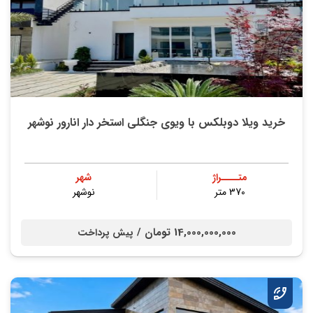
خريد ویلا دوبلکس با ویوی جنگلی استخر دار انارور نوشهر
متــــراژ
شهر
370 متر
نوشهر
14,000,000,000 تومان /
پیش پرداخت