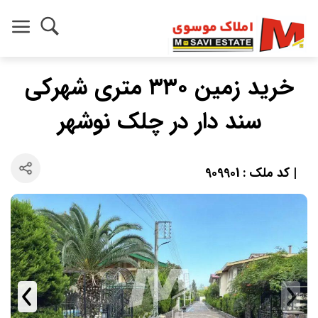
خريد زمين ٣٣٠ متري شهركي
سند دار در چلك نوشهر
| کد ملک : 909901