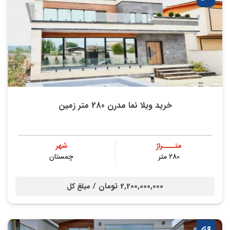
خرید ویلا نما مدرن 280 متر زمین
متــــراژ
شهر
280 متر
چمستان
2,200,000,000 تومان /
مبلغ کل