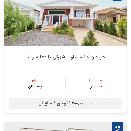
خرید ویلا نیم پیلوت شهرکی با 130 متر بنا
متــــراژ
شهر
200 متر
چمستان
1,700,000,000 تومان /
مبلغ کل