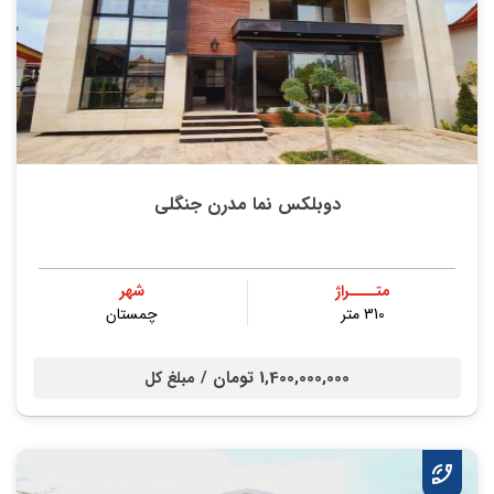
دوبلکس نما مدرن جنگلی
متــــراژ
شهر
310 متر
چمستان
1,400,000,000 تومان /
مبلغ کل