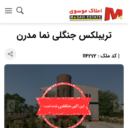
تریبلکس جنگلی نما مدرن
| کد ملک : 114272