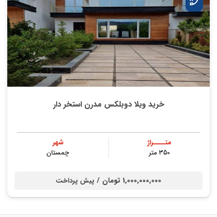
خرید ویلا دوبلکس مدرن استخر دار
متــــراژ
شهر
350 متر
چمستان
1,000,000,000 تومان /
پیش پرداخت