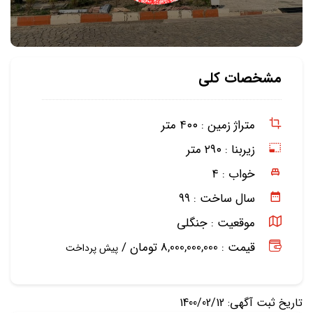
مشخصات کلی
متراژ زمین :
۴۰۰ متر
زیربنا :
۲۹۰ متر
خواب :
۴
سال ساخت :
۹۹
موقعیت :
جنگلی
قیمت : 8,000,000,000 تومان /
پیش پرداخت
تاریخ ثبت آگهی: 1400/02/12