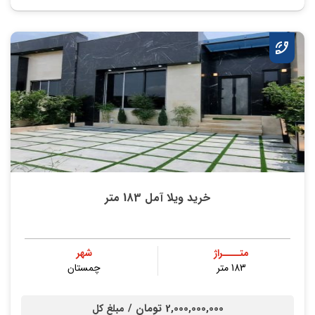
خرید ویلا آمل 183 متر
متــــراژ
شهر
183 متر
چمستان
2,000,000,000 تومان /
مبلغ کل