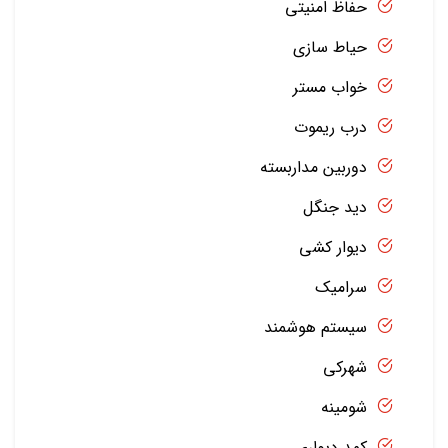
حفاظ امنیتی
حیاط سازی
خواب مستر
درب ریموت
دوربین مداربسته
دید جنگل
دیوار کشی
سرامیک
سیستم هوشمند
شهرکی
شومینه
کمد دیواری