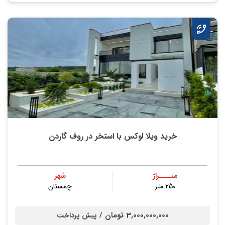
خرید ویلا لوکس با استخر در روف گاردن
متــــراژ
شهر
250 متر
چمستان
3,000,000,000 تومان /
پیش پرداخت