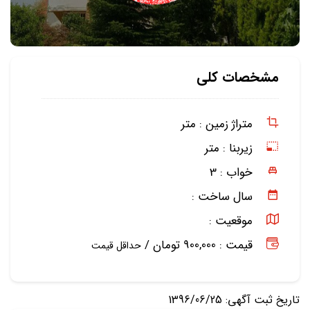
مشخصات کلی
متراژ زمین :
متر
زیربنا :
متر
خواب :
3
سال ساخت :
موقعیت :
قیمت : 900,000 تومان /
حداقل قیمت
تاریخ ثبت آگهی: 1396/06/25