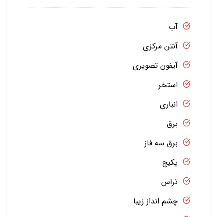
آب
آنتن مرکزی
آیفون تصویری
استخر
انباری
برق
برق سه فاز
پکیج
تراس
چشم انداز زیبا