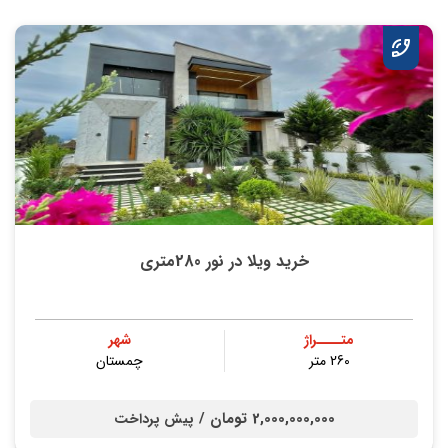
خرید ویلا در نور 280متری
متــــراژ
شهر
260 متر
چمستان
2,000,000,000 تومان /
پیش پرداخت