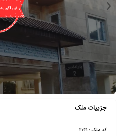
جزییات ملک
کد ملک : 4041