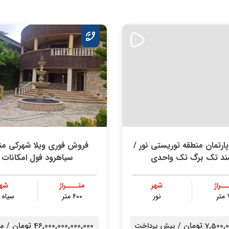
ارتمان منطقه توریستی نور /
فروش فوری ویلا شهرکی من
ند تک برگ تک واحدی
سیاهرود فول امکانات
ــراژ
شهر
متــــراژ
شهر
ر
نور
۶۰۰ متر
سیاه 
7,5 تومان /
46,000,000,000,000 تومان /
پیش پرداخت
مب