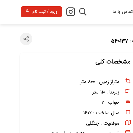
تماس با ما
ورود / ثبت نام
540
مشخصات کلی
متراژ زمین :
800 متر
زیربنا :
110 متر
خواب :
2
سال ساخت :
1402
موقعیت :
جنگلی