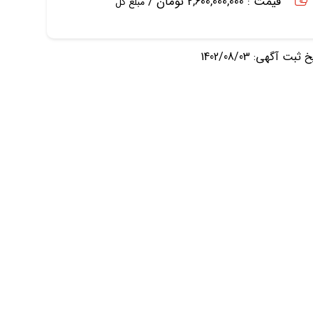
قیمت : 2,600,000,000 تومان /
مبلغ کل
ثبت آگهی: 1402/08/03