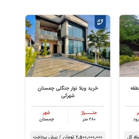
طقه
خرید ویلا نوار جنگلی چمستان
شهرکی
متــــراژ
شهر
رود
۲۸۰ متر
چمستان
2,500,000,000 تومان /
لغ کل
پیش پرداخت