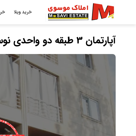
خرید ویلا
خری
آپارتمان 3 طبقه دو واحدی نوساز کلید نخورده منطقه نوشهر