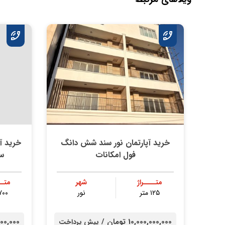
خرید آپارتمان نور سند شش دانگ
خرید آپ
فول امکانات
س
متــــراژ
شهر
متــ
۱۲۵ متر
نور
۷۰۰ مت
10,000,000,000 تومان /
00,000,000
پیش پرداخت