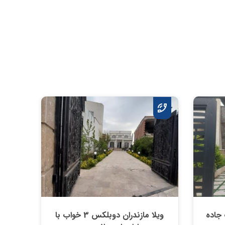
کف 2 خواب جاده
ویلا مازندران دوبلکس 3 خواب با