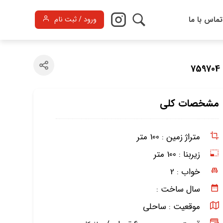
تماس با ما
ورود / ثبت نام
7
مشخصات کلی
متراژ زمین :
100 متر
زیربنا :
100 متر
خواب :
2
سال ساخت :
موقعیت :
ساحلی