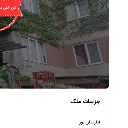
جزییات ملک
آپارتمان نور