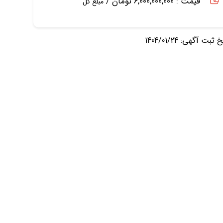
قیمت : 6,000,000,000 تومان /
مبلغ کل
ثبت آگهی: 1404/01/24