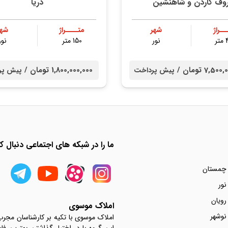
وف گاردن و شاهنشین
دریا
ــراژ
شهر
متــــراژ
شهر
ر
نور
150 متر
نور
7,5 تومان /
1,800,000,000 تومان /
پیش پرداخت
پیش پر
ما را در شبکه های اجتماعی دنبال کن
 چمستان
نور
رویان
املاک موسوی
نوشهر
املاک موسوی با تکیه بر کارشناسان مجر