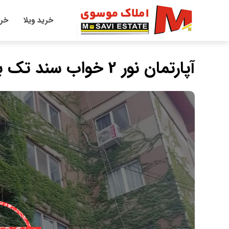
خرید ویلا
خری
آپارتمان نور 2 خواب سند تک برگ پلاک 3 ساحل طبقه اول