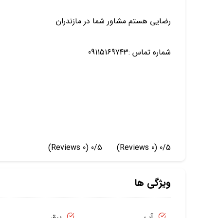
رضایی هستم مشاور شما در مازندران
شماره تماس :09115169743
(0 Reviews)
0/5
(0 Reviews)
0/5
ویژگی ها
آب
برق