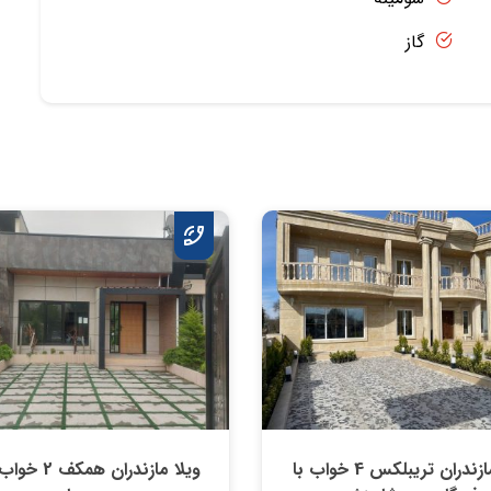
گاز
ویلا مازندران تریبلکس 4 خواب با
ویلا مازندران هم