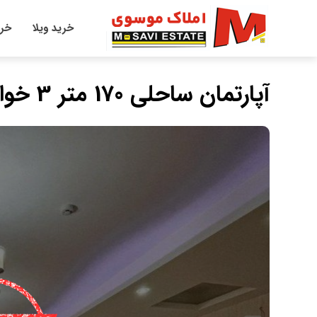
خرید ویلا
خری
آپارتمان ساحلی 170 متر 3 خواب سند دار