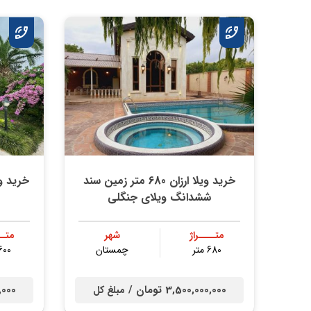
خرید ویلا ارزان 680 متر زمین سند
ششدانگ ویلای جنگلی
متــــراژ
شهر
متــ
680 متر
چمستان
600 مت
3,500,000,000 تومان /
00,000
مبلغ کل