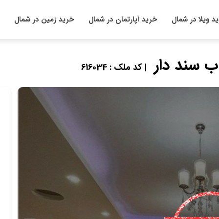
د ویلا در شمال
خرید آپارتمان در شمال
خرید زمین در شمال
| کد ملک : 616034