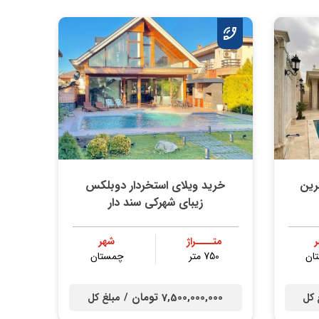
 بهترین
خرید ویلای استخردار دوبلکس
زیبای شهرکی سند دار
متــــراژ
شهر
ان
750 متر
چمستان
7,500,000,000 تومان /
 کل
مبلغ کل