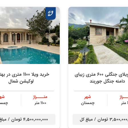
خرید ویلای جنگلی 600 متری زیبای
خرید ویلا 1100 متری در
دامنه جنگل جوربند
لوکیشن شمال
ــراژ
شهر
متــــراژ
شهر
ر
چمستان
1100 متر
چمست
3,500,0 تومان /
4,500,000,000 تومان /
مبلغ کل
مبلغ