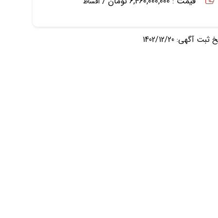
قیمت : 6,460,000,000 تومان /
اقساط
ثبت آگهی: 1402/12/20