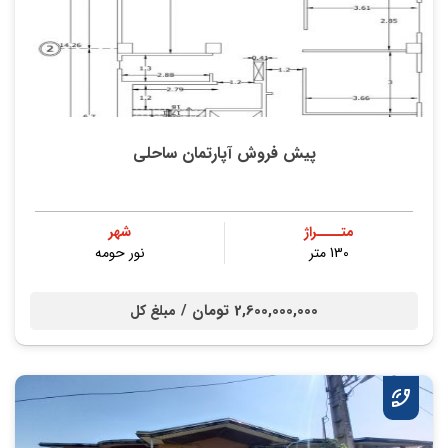
پیش فروش آپارتمان ساحلی
متــــراژ
شهر
130 متر
نور حومه
2,600,000,000 تومان /
مبلغ کل