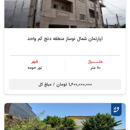
آپارتمان شمال نوساز منطقه دنج کم واحد
متــــراژ
شهر
80 متر
نور حومه
1,600,000,000 تومان /
مبلغ کل