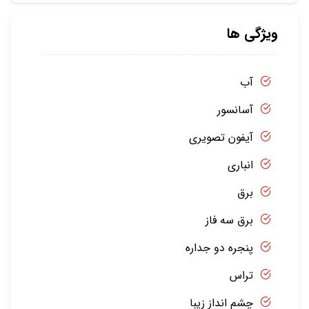
ویژگی ها
آب
آسانسور
آیفون تصویری
انباری
برق
برق سه فاز
پنجره دو جداره
تراس
چشم انداز زیبا