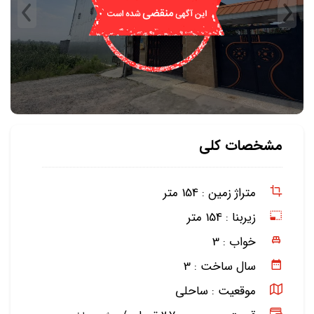
مشخصات کلی
متراژ زمین :
154 متر
زیربنا :
154 متر
خواب :
3
سال ساخت :
3
موقعیت :
ساحلی