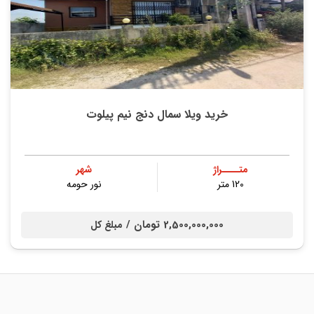
خرید ویلا سمال دنج نیم پیلوت
متــــراژ
شهر
120 متر
نور حومه
2,500,000,000 تومان /
مبلغ کل