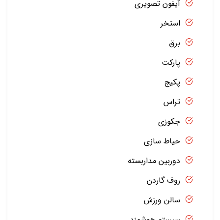
آیفون تصویری
استخر
برق
پارکت
پکیج
تراس
جکوزی
حیاط سازی
دوربین مداربسته
روف گاردن
سالن ورزش
سیستم هوشمند