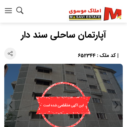
آپارتمان ساحلی سند دار
| کد ملک : 652344