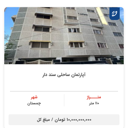
آپارتمان ساحلی سند دار
متــــراژ
شهر
۱۱۰ متر
چمستان
10,000,000,000 تومان /
مبلغ کل