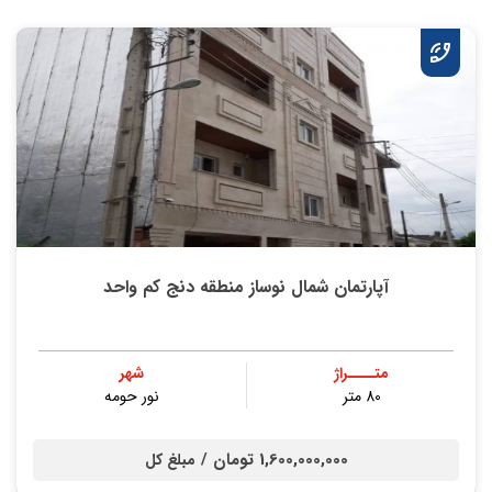
آپارتمان شمال نوساز منطقه دنج کم واحد
متــــراژ
شهر
80 متر
نور حومه
1,600,000,000 تومان /
مبلغ کل