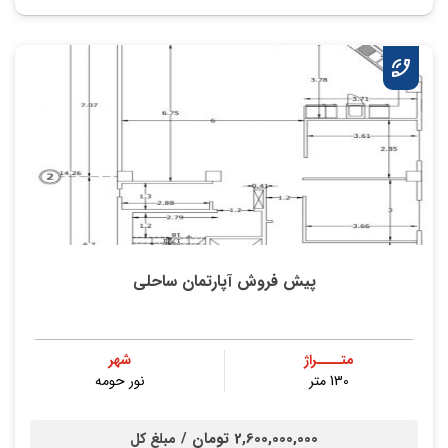
پیش فروش آپارتمان ساحلی
متــــراژ
شهر
130 متر
نور حومه
2,600,000,000 تومان /
مبلغ کل