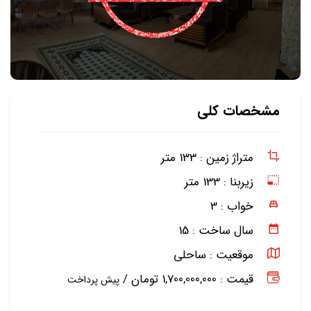
مشخصات کلی
متراژ زمین :
133 متر
زیربنا :
133 متر
خواب :
3
سال ساخت :
15
موقعیت :
ساحلی
قیمت : 1,700,000,000 تومان /
پیش پرداخت