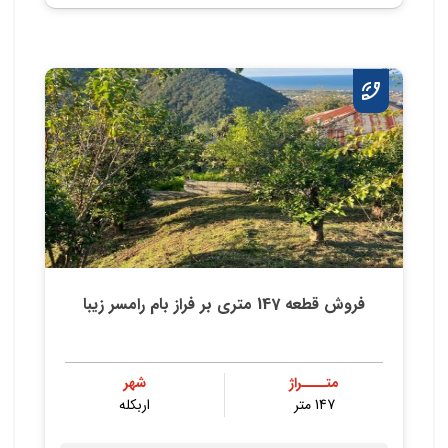
فروش قطعه 147 متری بر فراز بام رامسر زیبا
متــــراژ
شهر
147 متر
اربکله