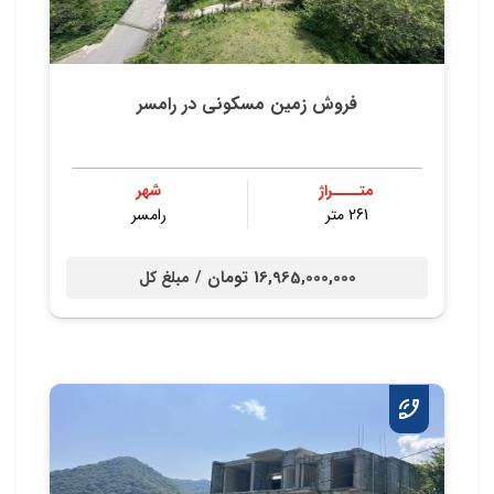
فروش زمین مسکونی در رامسر
متــــراژ
شهر
261 متر
رامسر
16,965,000,000 تومان /
مبلغ کل