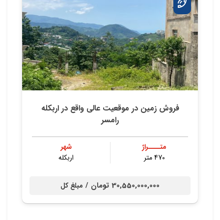
فروش زمین در موقعیت عالی واقع در اربکله
رامسر
متــــراژ
شهر
470 متر
اربکله
30,550,000,000 تومان /
مبلغ کل