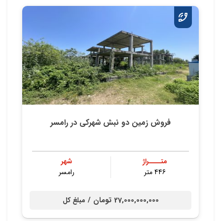
فروش زمین دو نبش شهرکی در رامسر
متــــراژ
شهر
446 متر
رامسر
27,000,000,000 تومان /
مبلغ کل