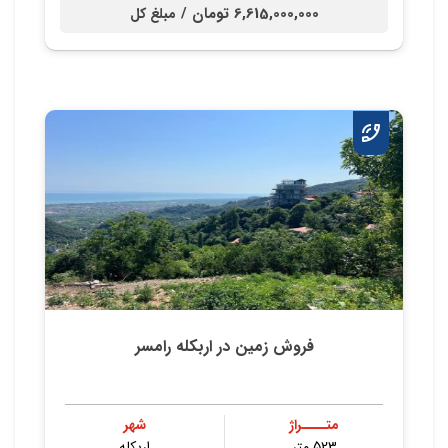
6,615,000,000 تومان /
مبلغ کل
فروش زمین در اربکله رامسر
متــــراژ
شهر
523 متر
اربکله