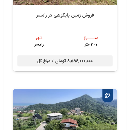
فروش زمین پایکوهی در رامسر
متــــراژ
شهر
307 متر
رامسر
8,596,000,000 تومان /
مبلغ کل