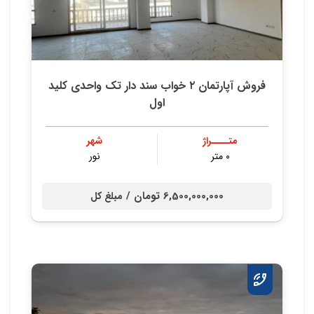
فروش آپارتمان ۲ خواب سند دار تک واحدی کلید
اول
متــــراژ
شهر
۰ متر
نور
6,500,000,000 تومان /
مبلغ کل