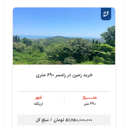
خرید زمین در رامسر 690 متری
متــــراژ
شهر
690 متر
اربکله
51,750,000,000 تومان /
مبلغ کل