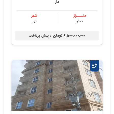
دار
متــــراژ
شهر
۰ متر
نور
6,500,000,000 تومان /
پیش پرداخت