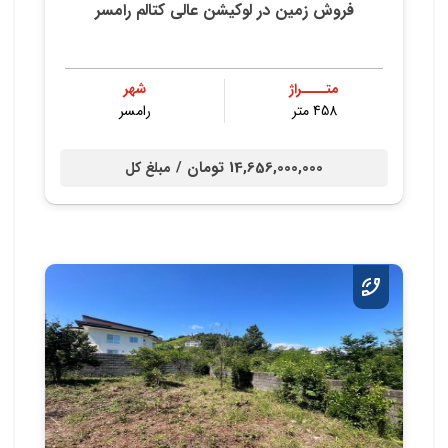
فروش زمین در لوکیشن عالی کتالم رامسر
متــــراژ
شهر
458 متر
رامسر
14,656,000,000 تومان /
مبلغ کل