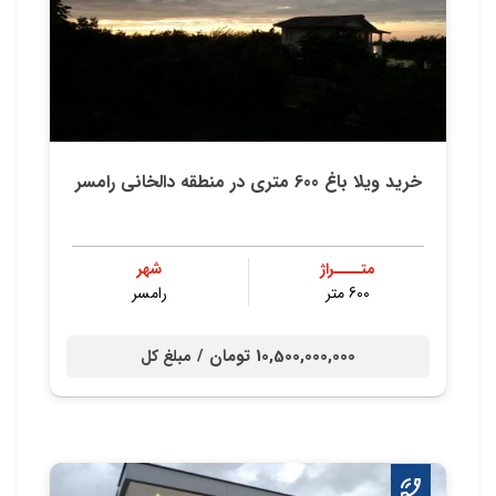
خرید ویلا باغ 600 متری در منطقه دالخانی رامسر
متــــراژ
شهر
600 متر
رامسر
10,500,000,000 تومان /
مبلغ کل