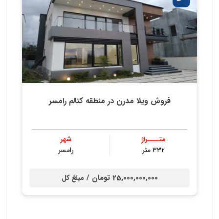
فروش ویلا مدرن در منطقه کتالم رامسر
متــــراژ
شهر
332 متر
رامسر
25,000,000,000 تومان /
مبلغ کل