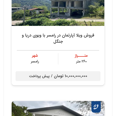
فروش ویلا آپارتمان در رامسر با ویوی دریا و
جنگل
متــــراژ
شهر
260 متر
رامسر
10,000,000,000 تومان /
پیش پرداخت