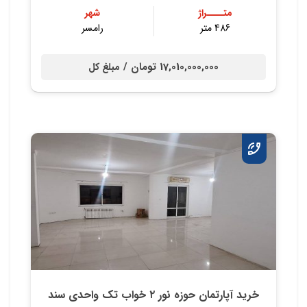
متــــراژ
شهر
486 متر
رامسر
17,010,000,000 تومان /
مبلغ کل
خرید آپارتمان حوزه نور ۲ خواب تک واحدی سند