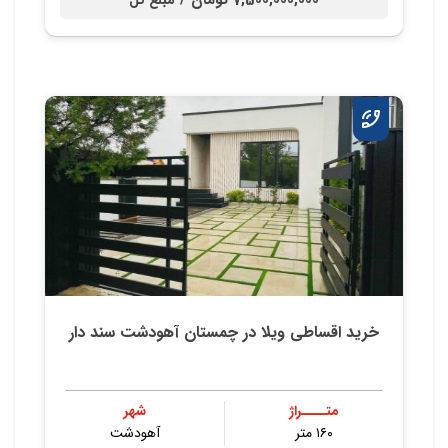
7,500,000,000 تومان /
مبلغ کل
خرید اقساطی ویلا در چمستان آهودشت سند دار
متــــراژ
شهر
۱۶۰ متر
آهودشت