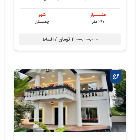
متــــراژ
شهر
۲۶۰ متر
چمستان
4,000,000,000 تومان /
اقساط