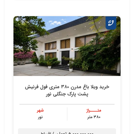
خرید ویلا باغ مدرن ۳۸۰ متری فول فرنیش
پشت پارک جنگلی نور
متــــراژ
شهر
۳۸۰ متر
نور