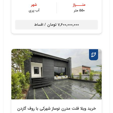
متــــراژ
شهر
۵۵۰ متر
آب پری
7,600,000,000 تومان /
اقساط
خريد ویلا فلت مدرن نوساز شهركي با روف گاردن