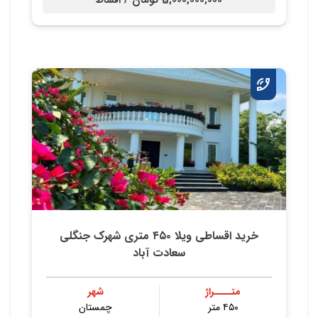
5,000,000,000 تومان /
اقساط
خرید اقساطی ویلا ۴۵۰ متری شهرک جنگلی
سعادت آباد
متــــراژ
شهر
۴۵۰ متر
چمستان