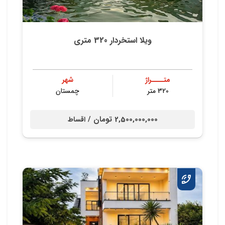
ویلا استخردار 320 متری
متــــراژ
شهر
320 متر
چمستان
2,500,000,000 تومان /
اقساط