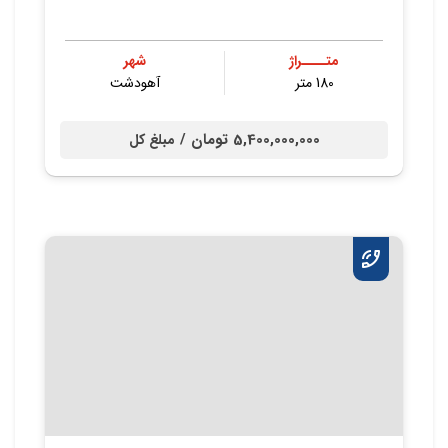
متــــراژ
شهر
180 متر
آهودشت
5,400,000,000 تومان /
مبلغ کل