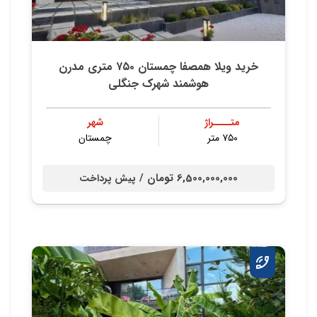
خرید ویلا همصفا چمستان ۷۵۰ متری مدرن
هوشمند شهرک جنگلی
متــــراژ
شهر
۷۵۰ متر
چمستان
6,500,000,000 تومان /
پیش پرداخت