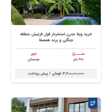
خرید ویلا مدرن استخردار فول فرنیش منطقه
جنگلی و برند همصفا
متــــراژ
شهر
۲۸۰ متر
چمستان
3,200,000,000 تومان /
پیش پرداخت