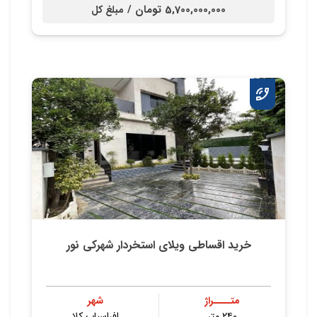
5,700,000,000 تومان /
مبلغ کل
خرید اقساطی ویلای استخردار شهرکی نور
متــــراژ
شهر
۲۴۰ متر
افراسیاب کلا