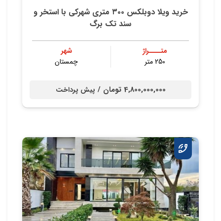
خريد ویلا دوبلکس ۳۰۰ متری شهركي با استخر و
سند تك برگ
متــــراژ
شهر
250 متر
چمستان
4,800,000,000 تومان /
پیش پرداخت