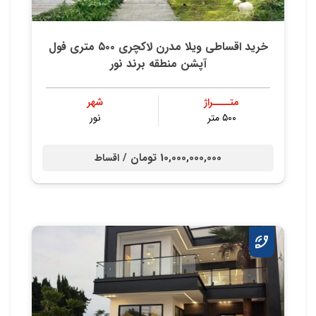
خرید اقساطی ویلا مدرن لاکچری ۵۰۰ متری فول
آپشن منطقه برند نور
متــــراژ
شهر
۵۰۰ متر
نور
10,000,000,000 تومان /
اقساط