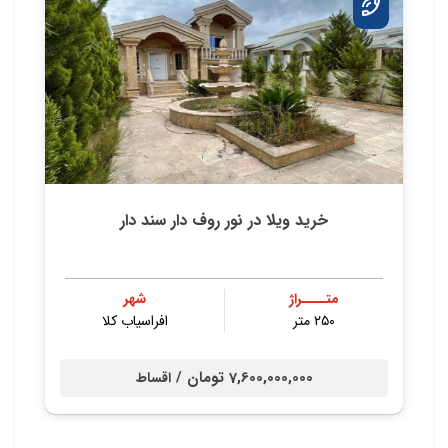
خرید ویلا در نور روف دار سند دار
متــــراژ
شهر
۲۵۰ متر
افراسیاب کلا
7,600,000,000 تومان /
اقساط