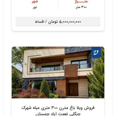
متــــراژ
شهر
۳۰۰ متر
نور
5,000,000,000 تومان /
اقساط
فروش ویلا باغ مدرن ۳۰۰ متری مبله شهرک
جنگلی نعمت آباد چمستان