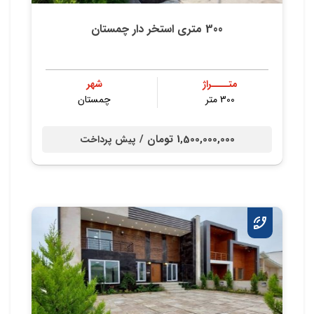
300 متری استخر دار چمستان
متــــراژ
شهر
300 متر
چمستان
1,500,000,000 تومان /
پیش پرداخت