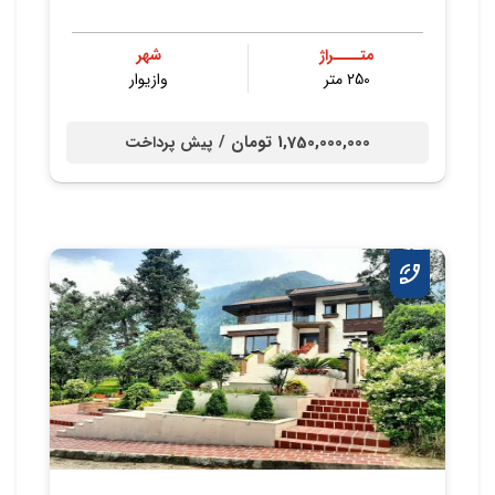
متــــراژ
شهر
250 متر
وازیوار
1,750,000,000 تومان /
پیش پرداخت