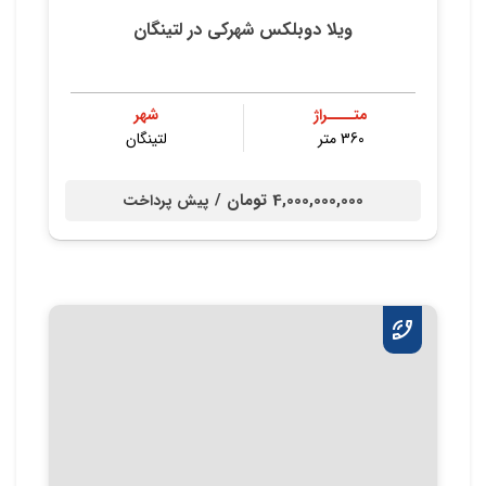
ویلا دوبلکس شهركی در لتینگان
متــــراژ
شهر
360 متر
لتینگان
4,000,000,000 تومان /
پیش پرداخت