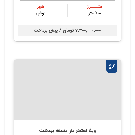
متــــراژ
شهر
700 متر
نوشهر
7,300,000,000 تومان /
پیش پرداخت
ویلا استخر دار منطقه بهدشت