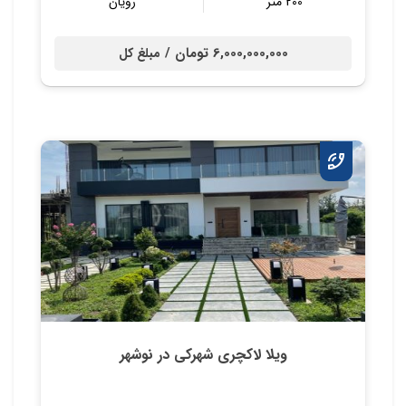
200 متر
رویان
6,000,000,000 تومان /
مبلغ کل
ویلا لاکچری شهرکی در نوشهر