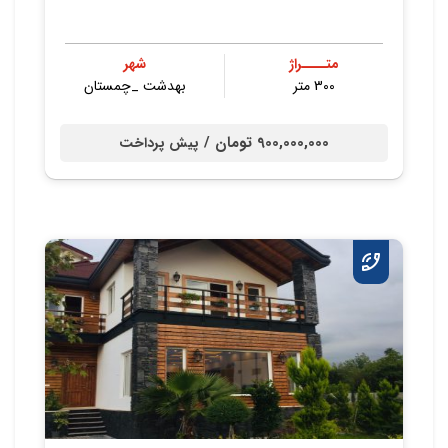
متــــراژ
شهر
300 متر
بهدشت _چمستان
900,000,000 تومان /
پیش پرداخت