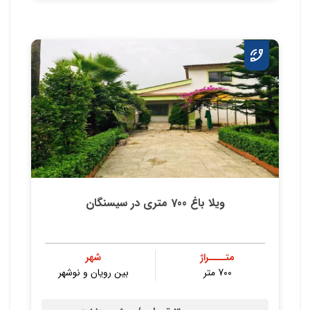
ویلا باغ 700 متری در سیسنگان
متــــراژ
شهر
700 متر
بین رویان و نوشهر