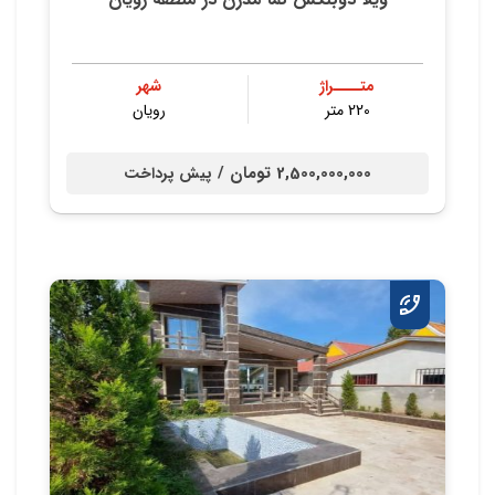
متــــراژ
شهر
220 متر
رویان
2,500,000,000 تومان /
پیش پرداخت