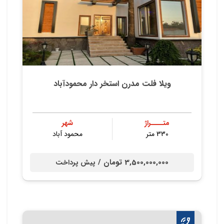
ویلا فلت مدرن استخر دار محمودآباد
متــــراژ
شهر
330 متر
محمود آباد
3,500,000,000 تومان /
پیش پرداخت