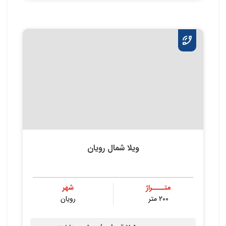
ویلا شمال رویان
متــــراژ
شهر
200 متر
رویان