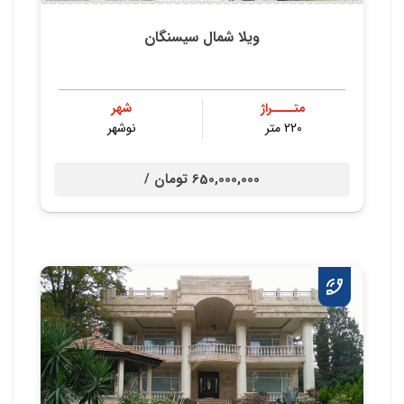
ویلا شمال سیسنگان
متــــراژ
شهر
220 متر
نوشهر
650,000,000 تومان /