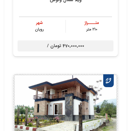
متــــراژ
شهر
210 متر
رویان
470,000,000 تومان /