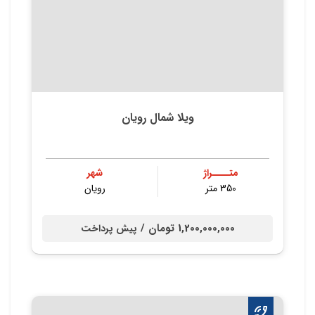
ویلا شمال رویان
متــــراژ
شهر
350 متر
رویان
1,200,000,000 تومان /
پیش پرداخت