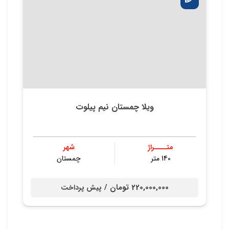
ویلا چمستان نیم پیلوت
متــــراژ
شهر
140 متر
چمستان
220,000,000 تومان /
پیش پرداخت