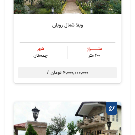
ویلا شمال رویان
متــــراژ
شهر
600 متر
چمستان
4,000,000,000 تومان /