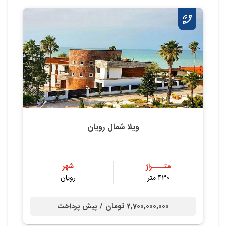
ویلا شمال رویان
متــــراژ
شهر
430 متر
رویان
2,700,000,000 تومان /
پیش پرداخت