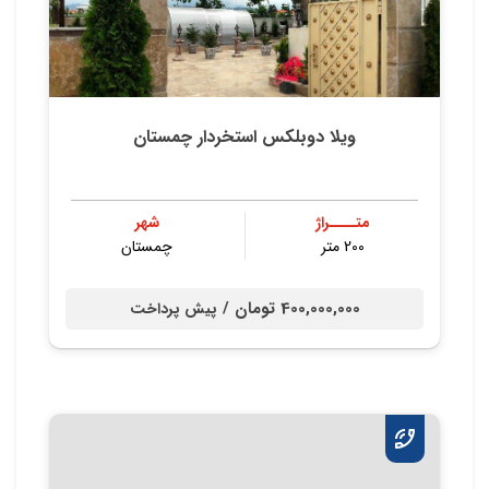
ویلا دوبلکس استخردار چمستان
متــــراژ
شهر
200 متر
چمستان
400,000,000 تومان /
پیش پرداخت