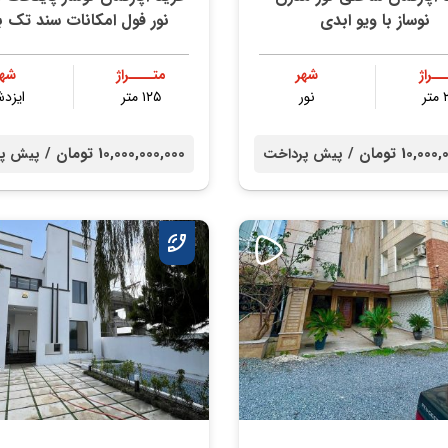
نوساز با ویو ابدی
نور فول امکانات سند تک 
ــراژ
شهر
متــــراژ
شهر
ر
نور
۱۲۵ متر
ایزدش
10, تومان /
10,000,000,000 تومان /
پیش پرداخت
پیش پر