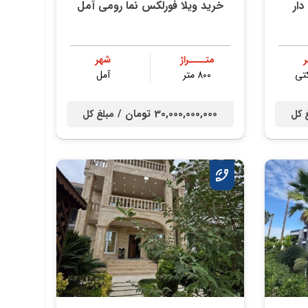
ار
خرید ویلا فورلکس نما رومی آمل
متــــراژ
شهر
کتی
800 متر
آمل
30,000,000,000 تومان /
 کل
مبلغ کل