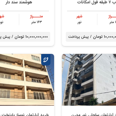
 طبقه فول امکانات
هوشمند سند دار
ــراژ
شهر
متــــراژ
شهر
ر
نور
۱۶۳ متر
نور
10, تومان /
10,000,000,000 تومان /
پیش پرداخت
پیش پر
 آپارتمان ساحلی نور مدرن
خرید آپارتمان نوساز پایتخت 