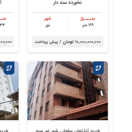
نخورده سند دار
آب ۷
متــــراژ
شهر
متــ
۱۹۹ متر
نور
۱۳۴ مت
10,000,000,000 تومان /
000,000,000
پیش پرداخت
خرید آپارتمان ساحلی شهر نور سند
خرید