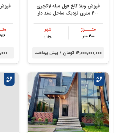
فروش ویلا کاخ فول مبله لاکچری
فروش 
۴۰۰ متری نزدیک ساحل سند دار
متــــراژ
شهر
متــ
۴۰۰ متر
رویان
456 مت
14,000,000,000 تومان /
000,000
پیش پرداخت