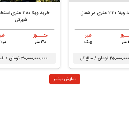
330 متری در شمال
خرید ویلا ۳۸۰ متری اس
شهرکی
ــراژ
شهر
متــــراژ
شهر
ر
چلک
۲۹۰ متر
دزد
25,000, تومان /
30,000,000,000 تومان /
مبلغ کل
اقس
نمایش بیشتر