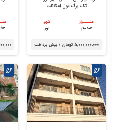
تک برگ فول امکانات
متــــراژ
شهر
متــ
۱۰۵ متر
نور
۲۵۵ مت
5,000,000,000 تومان /
000,000,000
پیش پرداخت