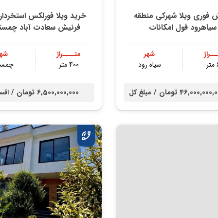
 فوری ویلا شهرکی منطقه
خرید ویلا فورلکس استخردار
سیاهرود فول امکانات
فرنیش سعادت آباد چمست
ــراژ
شهر
متــــراژ
شهر
ر
سیاه رود
400 متر
چمست
46,000,00 تومان /
6,500,000,000 تومان /
مبلغ کل
اقس