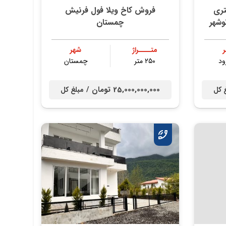
ما مدرن ٥٠٠ متري
فروش کاخ ویلا فول فرنیش
وشهر
چمستان
متــــراژ
شهر
ود
۲۵۰ متر
چمستان
25,000,000,000 تومان /
 کل
مبلغ کل