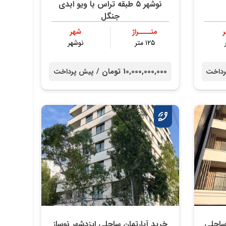
نوشهر ۵ طبقه تراس با ویو ابدی
جنگل
متــــراژ
شهر
۱۲۵ متر
نوشهر
10,000,000,000 تومان /
داخت
پیش پرداخت
ساحلی
خرید آپارتمان ساحلی ایزدشهر نوساز