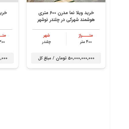
خريد ويلا نما مدرن ٦٠٠ متري
خرید ویلا 
هوشمند شهركي در چلندر نوشهر
متــــراژ
شهر
متــ
400 متر
چلندر
۳۰۰ مت
50,000,000,000 تومان /
000,000
مبلغ کل