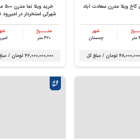
کاخ ویلا مدرن سعادت آباد
خريد ويلا ن
شهركي استخردار در اميررود ن
ــراژ
شهر
متــــراژ
شهر
ر
چمستان
420 متر
امیرر
48,000, تومان /
42,000,000,000 تومان /
مبلغ کل
مبلغ