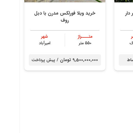
تخر دار
خرید ویلا فورلکس مدرن با دبل
روف
متــــراژ
شهر
ک
550 متر
امیرآباد
9,500,000,000 تومان /
اط
پیش پرداخت