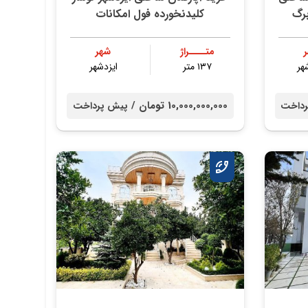
برگ
کلیدنخورده فول امکانات
متــــراژ
شهر
هر
۱۳۷ متر
ایزدشهر
10,000,000,000 تومان /
داخت
پیش پرداخت