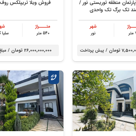
ارتمان منطقه توریستی نور /
فروش ویلا تریپلکس روف د
ند تک برگ تک واحدی
ــراژ
شهر
متــــراژ
شهر
ر
نور
540 متر
سلیا 
7,5 تومان /
26,000,000,000 تومان /
پیش پرداخت
مبلغ