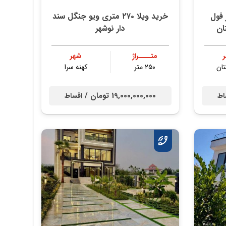
 فول
خرید ویلا ۲۷۰ متری ویو جنگل سند
ان
دار نوشهر
متــــراژ
شهر
ان
۲۵۰ متر
کهنه سرا
19,000,000,000 تومان /
اط
اقساط