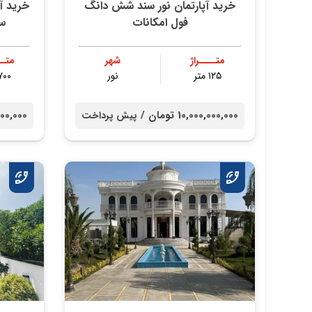
خرید آپارتمان نور سند شش دانگ
خرید آپ
فول امکانات
س
متــــراژ
شهر
متــ
۱۲۵ متر
نور
۷۰۰ مت
10,000,000,000 تومان /
00,000,000
پیش پرداخت