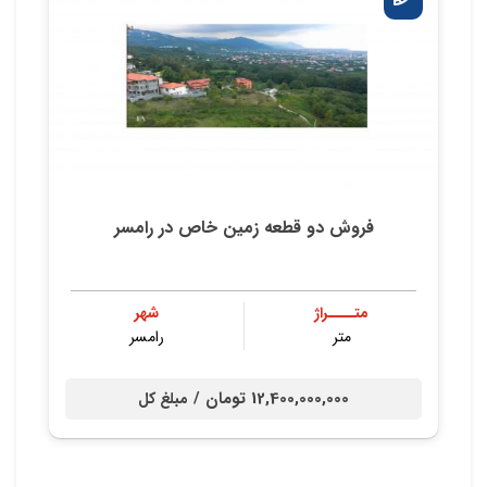
فروش دو قطعه زمین خاص در رامسر
متــــراژ
شهر
متر
رامسر
12,400,000,000 تومان /
مبلغ کل