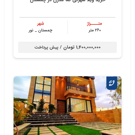
متــــراژ
شهر
260 متر
چمستان _ نور
1,400,000,000 تومان /
پیش پرداخت