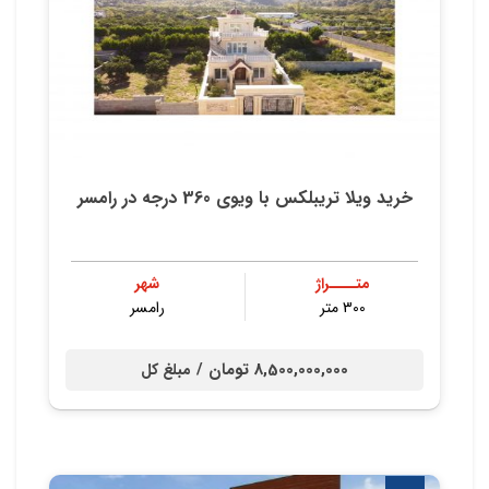
خرید ویلا تریبلکس با ویوی 360 درجه در رامسر
متــــراژ
شهر
300 متر
رامسر
8,500,000,000 تومان /
مبلغ کل