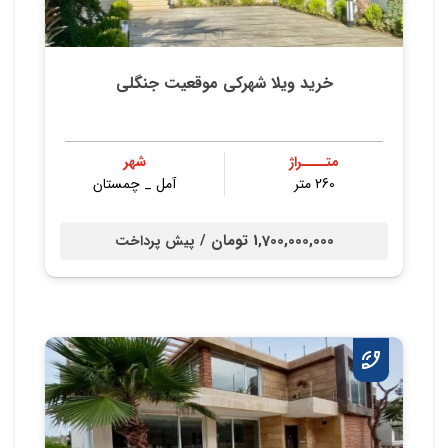
خرید ویلا شهرکی موقعیت جنگلی
متــــراژ
شهر
260 متر
آمل _ چمستان
1,700,000,000 تومان /
پیش پرداخت