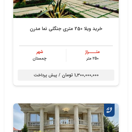
خرید ویلا 250 متری جنگلی نما مدرن
متــــراژ
شهر
250 متر
چمستان
1,300,000,000 تومان /
پیش پرداخت