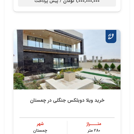
1,000,000,000 تومان /
پیش پرداخت
خرید ویلا دوبلکس جنگلی در چمستان
متــــراژ
شهر
280 متر
چمستان