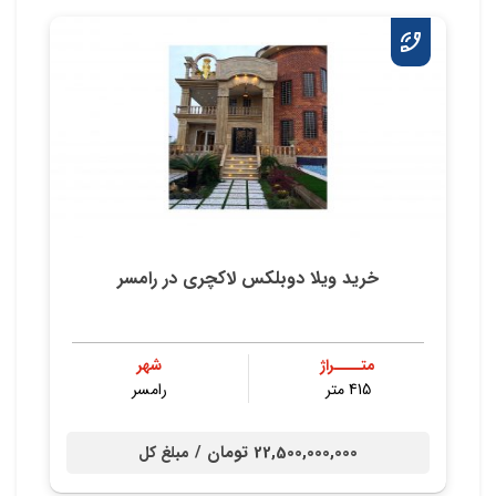
خرید ویلا دوبلکس لاکچری در رامسر
متــــراژ
شهر
415 متر
رامسر
22,500,000,000 تومان /
مبلغ کل