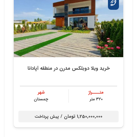
خرید ویلا دوبلکس مدرن در منطقه آپادانا
متــــراژ
شهر
320 متر
چمستان
1,250,000,000 تومان /
پیش پرداخت