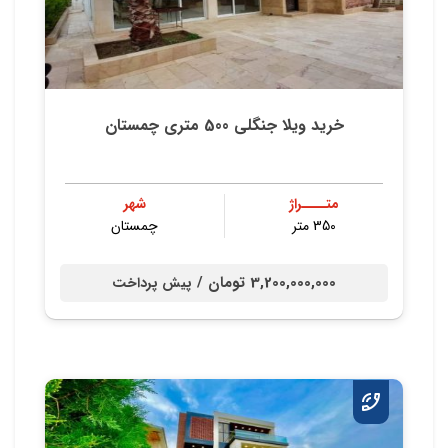
خرید ویلا جنگلی 500 متری چمستان
متــــراژ
شهر
350 متر
چمستان
3,200,000,000 تومان /
پیش پرداخت