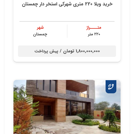
خرید ویلا 220 متری شهرکی استخر دار چمستان
متــــراژ
شهر
220 متر
چمستان
1,800,000,000 تومان /
پیش پرداخت