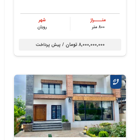
متــــراژ
شهر
800 متر
رویان
8,000,000,000 تومان /
پیش پرداخت