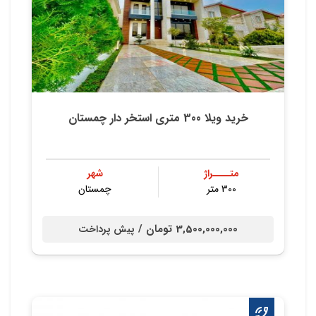
خرید ویلا 300 متری استخر دار چمستان
متــــراژ
شهر
300 متر
چمستان
3,500,000,000 تومان /
پیش پرداخت