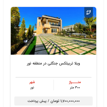
ویلا تریبلکس جنگلي در منطفه نور
متــــراژ
شهر
۳۰۰ متر
نور
1,700,000,000 تومان /
پیش پرداخت