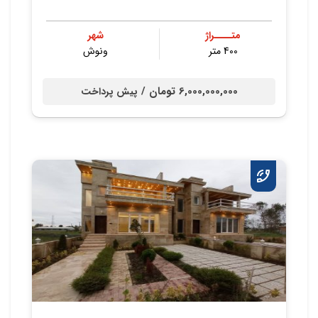
متــــراژ
شهر
400 متر
ونوش
6,000,000,000 تومان /
پیش پرداخت