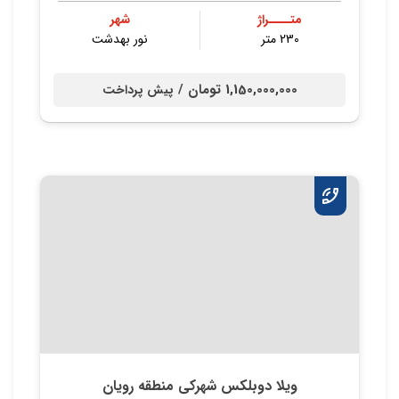
متــــراژ
شهر
230 متر
نور بهدشت
1,150,000,000 تومان /
پیش پرداخت
ویلا دوبلکس شهركي منطقه رویان