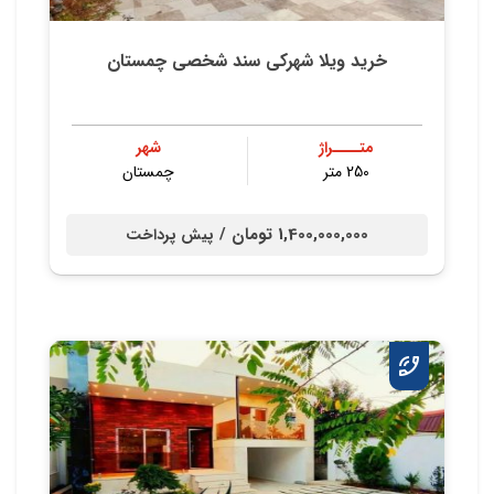
خرید ویلا شهرکی سند شخصی چمستان
متــــراژ
شهر
250 متر
چمستان
1,400,000,000 تومان /
پیش پرداخت