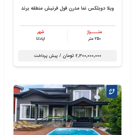
ویلا دوبلکس نما مدرن فول فرنیش منطقه برند
متــــراژ
شهر
250 متر
اپادانا
2,300,000,000 تومان /
پیش پرداخت