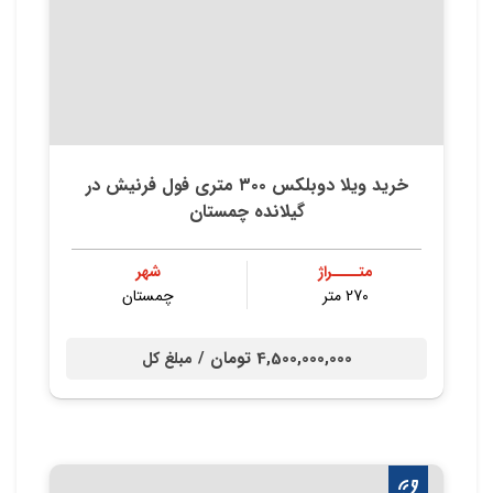
خريد ويلا دوبلكس ٣٠٠ متري فول فرنيش در
گيلانده چمستان
متــــراژ
شهر
270 متر
چمستان
4,500,000,000 تومان /
مبلغ کل