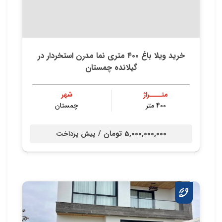
خريد ويلا باغ ٤٠٠ متري نما مدرن استخردار در
گيلانده چمستان
متــــراژ
شهر
400 متر
چمستان
5,000,000,000 تومان /
پیش پرداخت