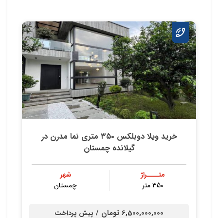
خريد ويلا دوبلكس ٣٥٠ متري نما مدرن در
گيلانده چمستان
متــــراژ
شهر
350 متر
چمستان
6,500,000,000 تومان /
پیش پرداخت