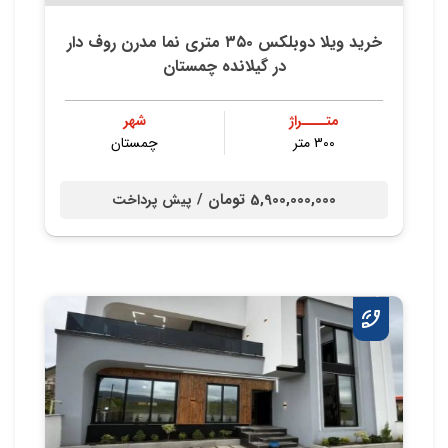
خريد ويلا دوبلكس ٣٥٠ متري نما مدرن روف دار
در گيلانده چمستان
متــــراژ
شهر
300 متر
چمستان
5,900,000,000 تومان /
پیش پرداخت