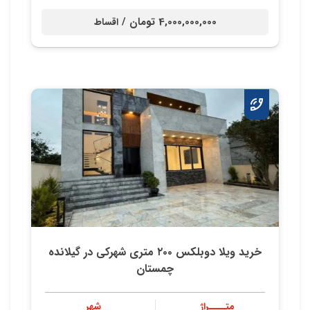
4,000,000,000 تومان /
اقساط
خريد ويلا دوبلكس ٢٠٠ متري شهركي در گيلانده
چمستان
متــــراژ
شهر