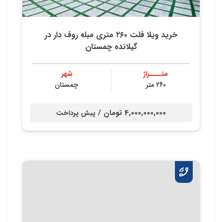
خريد ويلا فلت ٢٦٠ متري مبله روف دار در
گيلانده چمستان
متــــراژ
شهر
260 متر
چمستان
4,000,000,000 تومان /
پیش پرداخت