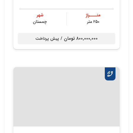
متــــراژ
شهر
۲۵۰ متر
چمستان
800,000,000 تومان /
پیش پرداخت