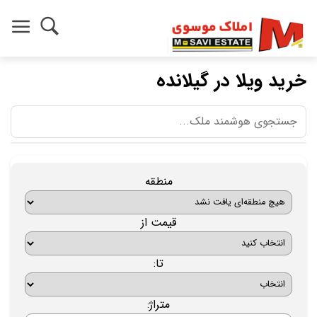
خرید ویلا در گیلانده
منطقه
قیمت از
تا:
متراژ: