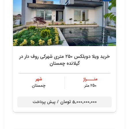
خريد ويلا دوبلكس ٢٥٠ متري شهركي روف دار در
گيلانده چمستان
متــــراژ
شهر
250 متر
چمستان
5,000,000,000 تومان /
پیش پرداخت