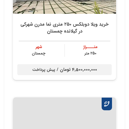
خريد ويلا دوبلكس ٢٥٠ متري نما مدرن شهركي
در گيلانده چمستان
متــــراژ
شهر
250 متر
چمستان
4,500,000,000 تومان /
پیش پرداخت