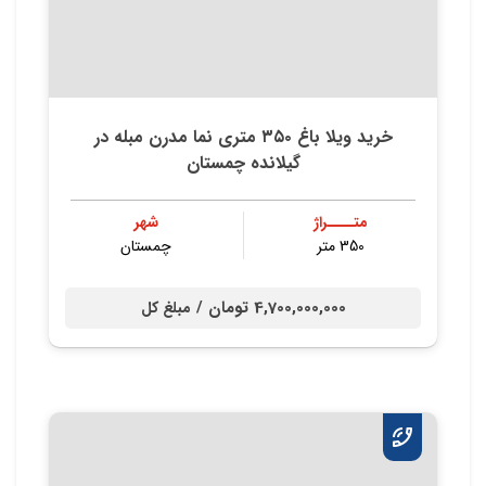
خريد ويلا باغ ٣٥٠ متري نما مدرن مبله در
گيلانده چمستان
متــــراژ
شهر
350 متر
چمستان
4,700,000,000 تومان /
مبلغ کل