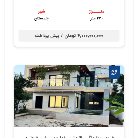
متــــراژ
شهر
230 متر
چمستان
4,000,000,000 تومان /
پیش پرداخت