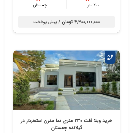
200 متر
چمستان
4,300,000,000 تومان /
پیش پرداخت
خريد ويلا فلت ٢٣٠ متري نما مدرن استخردار در
گيلانده چمستان