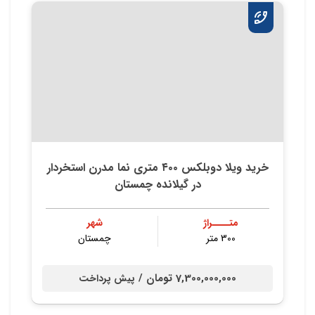
خريد ويلا دوبلكس ٤٠٠ متري نما مدرن استخردار
در گيلانده چمستان
متــــراژ
شهر
300 متر
چمستان
7,300,000,000 تومان /
پیش پرداخت