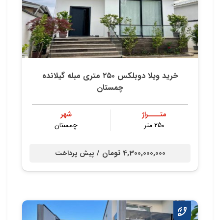
خريد ويلا دوبلكس ٢٥٠ متري مبله گيلانده
چمستان
متــــراژ
شهر
250 متر
چمستان
4,300,000,000 تومان /
پیش پرداخت