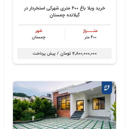
خريد ويلا باغ ٤٠٠ متري شهركي استخردار در
گيلانده چمستان
متــــراژ
شهر
400 متر
چمستان
4,800,000,000 تومان /
پیش پرداخت