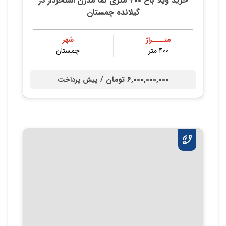
خريد ويلا باغ ٤٠٠ متري نما مدرن استخردار در
گيلانده چمستان
متــــراژ
شهر
400 متر
چمستان
6,000,000,000 تومان /
پیش پرداخت