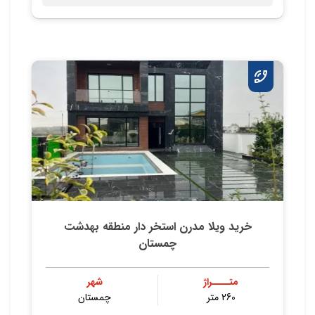
خرید ویلا مدرن استخر دار منطقه بهدشت
چمستان
متــــراژ
شهر
260 متر
چمستان