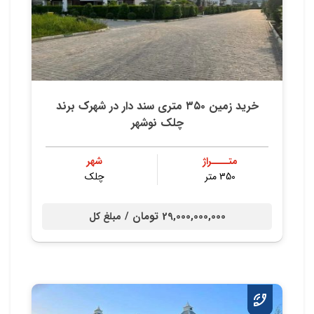
خريد زمين ٣٥٠ متري سند دار در شهرك برند
چلك نوشهر
متــــراژ
شهر
350 متر
چلک
29,000,000,000 تومان /
مبلغ کل