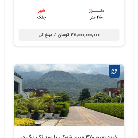
متــــراژ
شهر
450 متر
چلک
35,000,000,000 تومان /
مبلغ کل
خريد زمين ٣٧٠ متري شهركي با سند تك برگ در