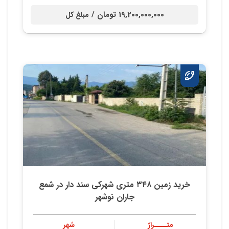
19,200,000,000 تومان /
مبلغ کل
خريد زمين ٣٤٨ متري شهركي سند دار در شمع
جاران نوشهر
متــــراژ
شهر