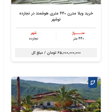
خريد ويلا مدرن ٤٤٠ متري هوشمند در نجارده
نوشهر
متــــراژ
شهر
440 متر
نجارده
65,000,000,000 تومان /
مبلغ کل