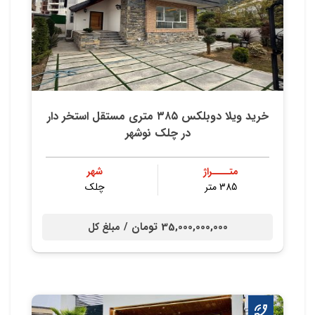
خريد ويلا دوبلكس ٣٨٥ متري مستقل استخر دار
در چلك نوشهر
متــــراژ
شهر
385 متر
چلک
35,000,000,000 تومان /
مبلغ کل