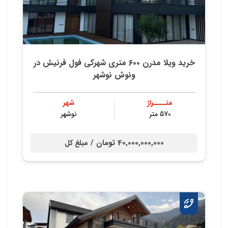
خريد ويلا مدرن ٦٠٠ متري شهركي فول فرنيش در
ونوش نوشهر
متــــراژ
شهر
570 متر
نوشهر
40,000,000,000 تومان /
مبلغ کل