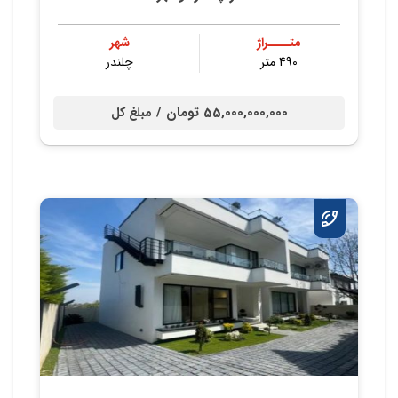
متــــراژ
شهر
490 متر
چلندر
55,000,000,000 تومان /
مبلغ کل