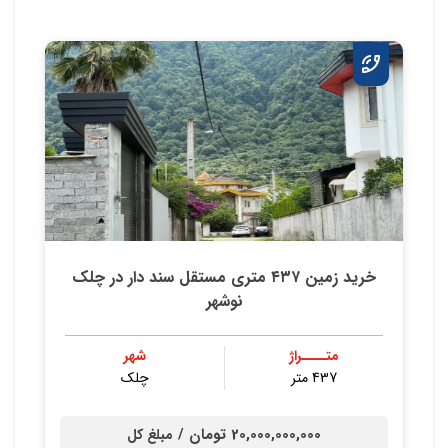
خريد زمين ٤٣٧ متري مستقل سند دار در چلك
نوشهر
متــــراژ
شهر
437 متر
چلک
20,000,000,000 تومان /
مبلغ کل