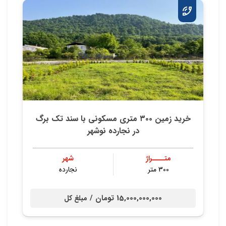
خريد زمين ٣٠٠ متري مسكوني با سند تك برگ
در نجارده نوشهر
متــــراژ
شهر
300 متر
نجارده
15,000,000,000 تومان /
مبلغ کل