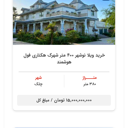
خرید ویلا نوشهر ۴۰۰ متر شهرک هکتاری فول
هوشمند
متــــراژ
شهر
۳۸۰ متر
چلک
15,000,000,000 تومان /
مبلغ کل