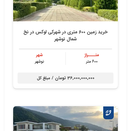
خريد زمين ٦٠٠ متري در شهركي لوكس در نخ
شمال نوشهر
متــــراژ
شهر
600 متر
نوشهر
36,000,000,000 تومان /
مبلغ کل