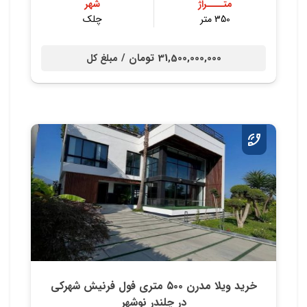
متــــراژ
شهر
350 متر
چلک
31,500,000,000 تومان /
مبلغ کل
خريد ويلا مدرن ٥٠٠ متري فول فرنيش شهركي
در چلندر نوشهر