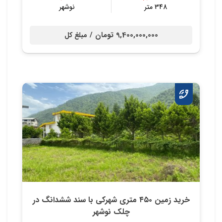
348 متر
نوشهر
9,400,000,000 تومان /
مبلغ کل
خريد زمين ٤٥٠ متري شهركي با سند ششدانگ در
چلك نوشهر