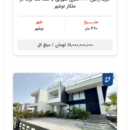
ملكار نوشهر
متــــراژ
شهر
370 متر
نوشهر
18,000,000,000 تومان /
مبلغ کل