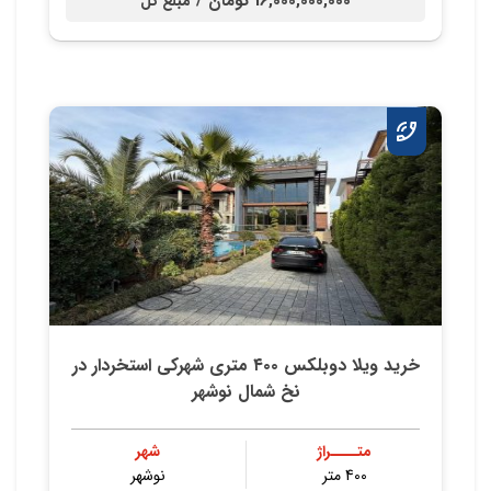
16,000,000,000 تومان /
مبلغ کل
خريد ويلا دوبلكس ٤٠٠ متري شهركي استخردار در
نخ شمال نوشهر
متــــراژ
شهر
400 متر
نوشهر