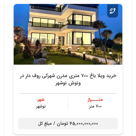
خريد ويلا باغ ٧٠٠ متري مدرن شهركي روف دار در
ونوش نوشهر
متــــراژ
شهر
700 متر
نوشهر
45,000,000,000 تومان /
مبلغ کل