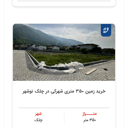
خريد زمين ٣٥٠ متري شهركي در چلك نوشهر
متــــراژ
شهر
350 متر
چلک