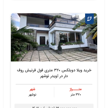
خريد ويلا دوبلكس ٣٢٠ متري فول فرنيش روف
دار در آويدر نوشهر
متــــراژ
شهر
320 متر
نوشهر