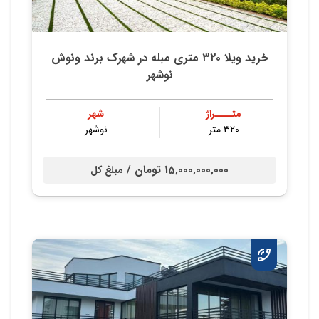
خريد ويلا ٣٢٠ متري مبله در شهرك برند ونوش
نوشهر
متــــراژ
شهر
320 متر
نوشهر
15,000,000,000 تومان /
مبلغ کل