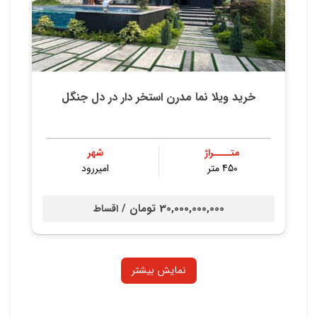
خرید ویلا نما مدرن استخر دار در دل جنگل
متــــراژ
شهر
450 متر
امیررود
30,000,000,000 تومان /
اقساط
نمایش بیشتر