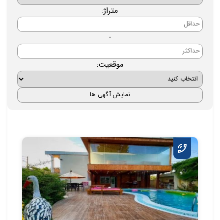
متراژ:
-
موقعیت: