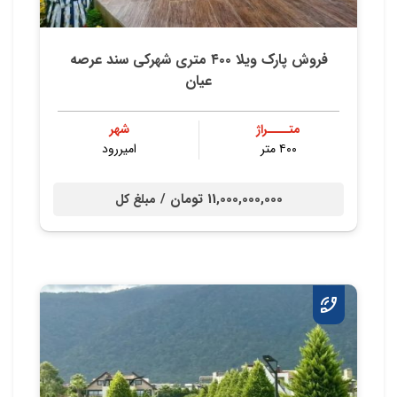
فروش پارک ویلا ۴۰۰ متری شهرکی سند عرصه
عیان
متــــراژ
شهر
۴۰۰ متر
امیررود
11,000,000,000 تومان /
مبلغ کل