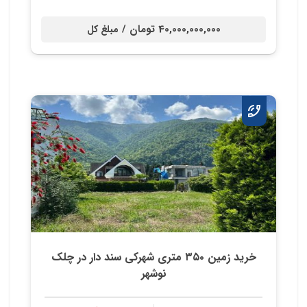
40,000,000,000 تومان /
مبلغ کل
خريد زمين ٣٥٠ متري شهركي سند دار در چلك
نوشهر