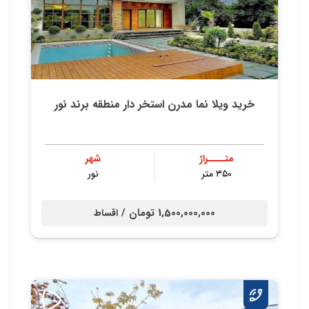
خرید ویلا نما مدرن استخر دار منطقه برند نور
متــــراژ
شهر
۳۵۰ متر
نور
1,500,000,000 تومان /
اقساط