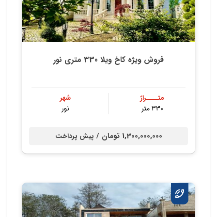
فروش ویژه کاخ ویلا 330 متری نور
متــــراژ
شهر
330 متر
نور
1,300,000,000 تومان /
پیش پرداخت