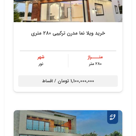
خرید ویلا نما مدرن ترکیبی 280 متری
متــــراژ
شهر
۲۸۰ متر
نور
1,100,000,000 تومان /
اقساط