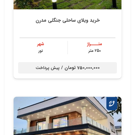
خرید ویلای ساحلی جنگلی مدرن
متــــراژ
شهر
250 متر
نور
750,000,000 تومان /
پیش پرداخت