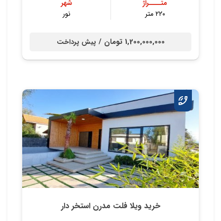
متــــراژ
شهر
۲۲۰ متر
نور
1,200,000,000 تومان /
پیش پرداخت
خرید ویلا فلت مدرن استخر دار