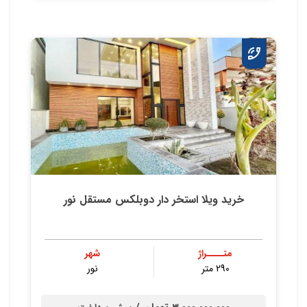
خرید ویلا استخر دار دوبلکس مستقل نور
متــــراژ
شهر
290 متر
نور