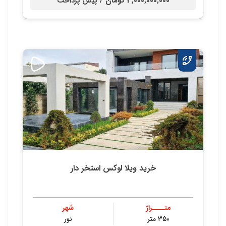
3,000,000,000 تومان /
پیش پرداخت
خرید ویلا لوکس استخر دار
متــــراژ
شهر
350 متر
نور