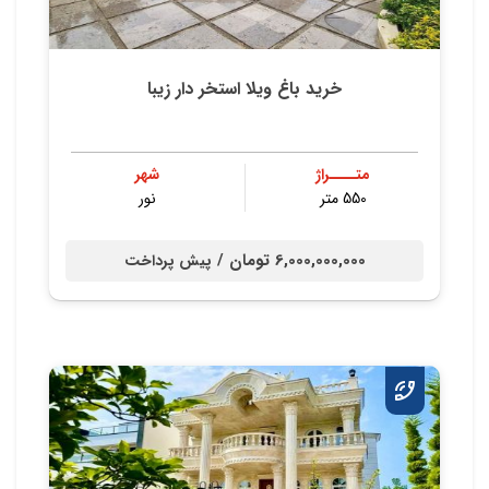
خرید باغ ویلا استخر دار زیبا
متــــراژ
شهر
550 متر
نور
6,000,000,000 تومان /
پیش پرداخت