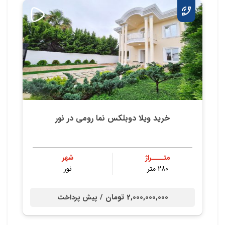
خرید ویلا دوبلکس نما رومی در نور
متــــراژ
شهر
280 متر
نور
2,000,000,000 تومان /
پیش پرداخت