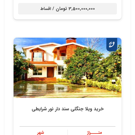
3,500,000,000 تومان /
اقساط
خرید ویلا جنگلی سند دار نور شرایطی
متــــراژ
شهر