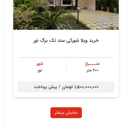
خرید ویلا شهرکی سند تک برگ نور
متــــراژ
شهر
200 متر
نور
1,500,000,000 تومان /
پیش پرداخت
نمایش بیشتر