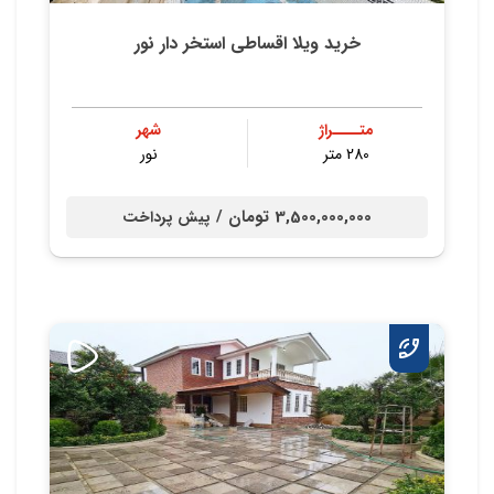
خرید ویلا اقساطی استخر دار نور
متــــراژ
شهر
280 متر
نور
3,500,000,000 تومان /
پیش پرداخت