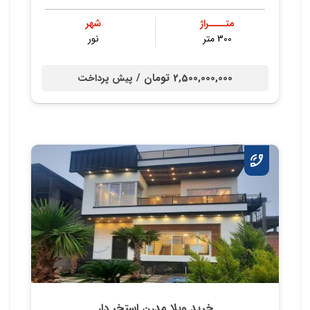
متــــراژ
شهر
300 متر
نور
2,500,000,000 تومان /
پیش پرداخت
خرید ویلا مدرن استخر دار