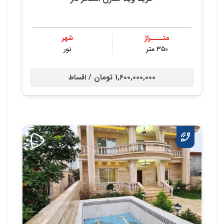
متــــراژ
شهر
۳۵۰ متر
نور
1,600,000,000 تومان /
اقساط