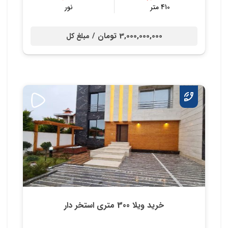
410 متر
نور
3,000,000,000 تومان /
مبلغ کل
خرید ویلا 300 متری استخر دار