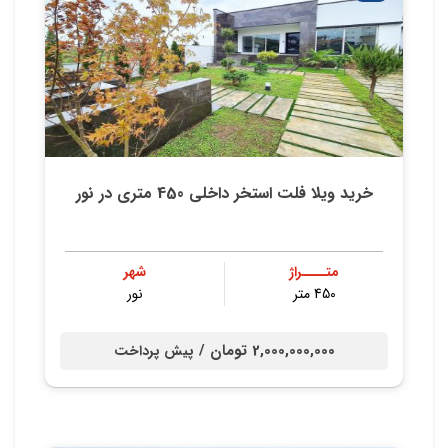
خرید ویلا فلت استخر داخلی 450 متری در نور
متــــراژ
شهر
450 متر
نور
2,000,000,000 تومان /
پیش پرداخت