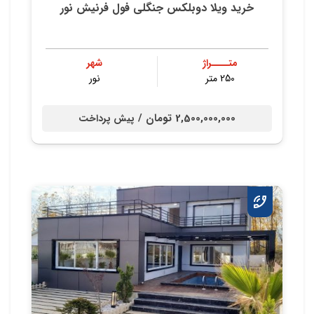
خرید ویلا دوبلکس جنگلی فول فرنیش نور
متــــراژ
شهر
250 متر
نور
2,500,000,000 تومان /
پیش پرداخت