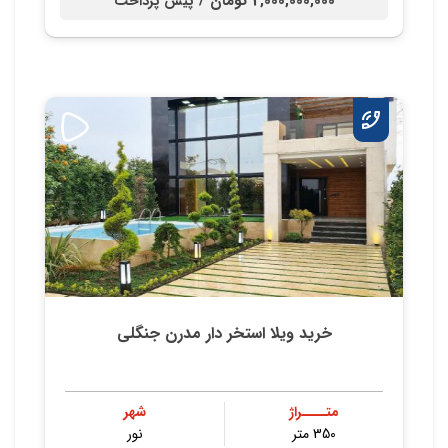
2,000,000,000 تومان /
پیش پرداخت
خرید ویلا استخر دار مدرن جنگلی
متــــراژ
شهر
350 متر
نور