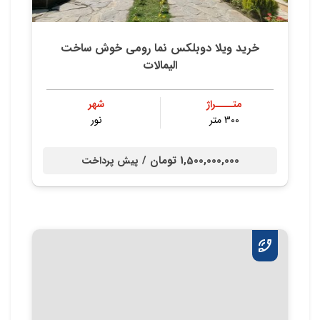
خرید ویلا دوبلکس نما رومی خوش ساخت
الیمالات
متــــراژ
شهر
300 متر
نور
1,500,000,000 تومان /
پیش پرداخت