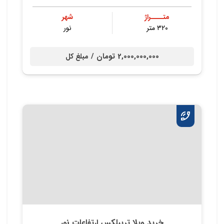
متــــراژ
شهر
۳۲۰ متر
نور
2,000,000,000 تومان /
مبلغ کل
خرید ویلا تریبلکس ارتفاعات نور