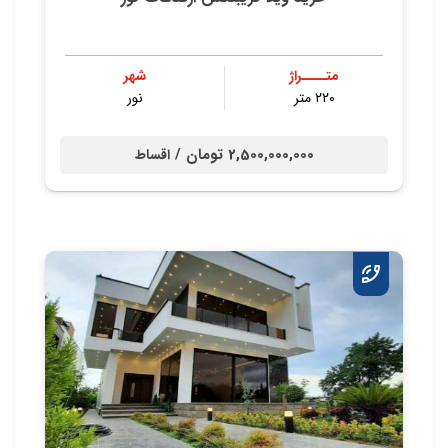
متــــراژ
شهر
۲۲۰ متر
نور
2,500,000,000 تومان /
اقساط