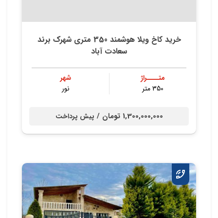
خرید کاخ ویلا هوشمند 350 متری شهرک برند
سعادت آباد
متــــراژ
شهر
350 متر
نور
1,300,000,000 تومان /
پیش پرداخت