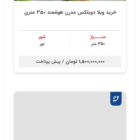
خرید ویلا دوبلکس‌ مدرن‌ هوشمند 350 متری
متــــراژ
شهر
350 متر
نور
1,500,000,000 تومان /
پیش پرداخت