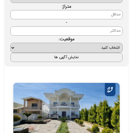
متراژ:
-
موقعیت: