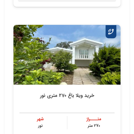
خرید ویلا باغ 270 متری نور
متــــراژ
شهر
270 متر
نور