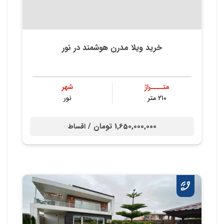
خرید ویلا مدرن هوشمند در نور
متــــراژ
شهر
۲۱۰ متر
نور
1,650,000,000 تومان /
اقساط