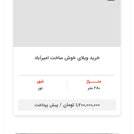
خرید ویلای خوش ساخت امیرآباد
متــــراژ
شهر
280 متر
نور
1,200,000,000 تومان /
پیش پرداخت