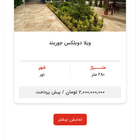
ویلا دوبلکس جوربند
متــــراژ
شهر
280 متر
نور
2,000,000,000 تومان /
پیش پرداخت
نمایش بیشتر