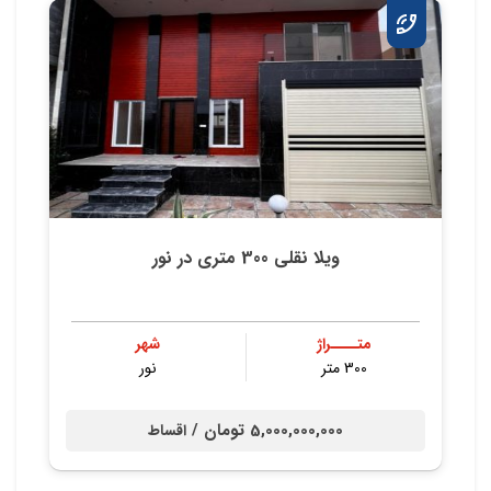
ویلا نقلی 300 متری در نور
متــــراژ
شهر
300 متر
نور
5,000,000,000 تومان /
اقساط