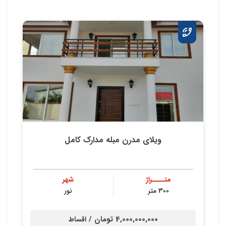
ویلای مدرن مبله مدارک کامل
متــــراژ
شهر
300 متر
نور
4,000,000,000 تومان /
اقساط