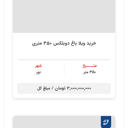
خرید ویلا باغ‌ دوبلکس 350 متری‌
متــــراژ
شهر
350 متر
نور
3,000,000,000 تومان /
مبلغ کل