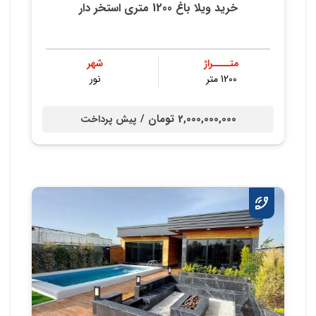
خرید ویلا باغ 1200 متری استخر دار
متــــراژ
شهر
1200 متر
نور
2,000,000,000 تومان /
پیش پرداخت